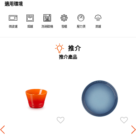
適用環境
微波爐
焗爐
洗碗碟機
雪櫃
壓力煲
蒸爐
推介
推介產品