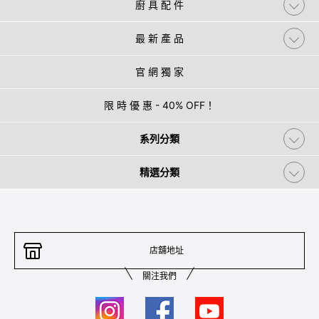
廚 具 配 件
最 新 產 品
官 網 獨 家
限 時 優 惠 - 40% OFF！
系列分類
精選分類
店舖地址
關注我們