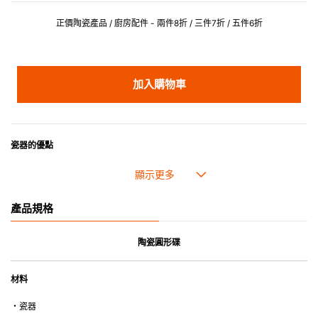
正價陶瓷產品 / 廚房配件 - 兩件8折 / 三件7折 / 五件6折
加入購物車
瓷器的優點
• 耐熱性極佳，適用於微波爐，也可放入焗爐，耐熱程度高達260℃。
• 耐冷(低至零下20℃)。可放入雪櫃和冰箱。
• 污漬容易脫落,清潔和保養十分簡易。
產品規格
• 可用於洗碗機。
• 高密度陶瓷防止水分吸收，以避免裂開。
• 合乎食用安全的塗層表面，幾乎不黏，食物容易脫落，清洗方便。
陶瓷圓形碟
• 即使經常使用亦不會容易吸取食物氣味。
材料
*不可直接用於熱源上
・瓷器