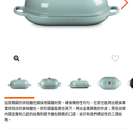
這款橢圓形烘焙麵包鍋採用鑄鐵材質，確保傳熱性均勻，在家也能烤出媲美專
業烘焙店的美味麵包。拱形鍋蓋能鎖住蒸汽，烤出金黃酥脆的外皮；黑色琺瑯
內鍋塗層和凸起的紋路則賦予麵包酥脆的口感，並印有我們標誌性的三環紋
路。