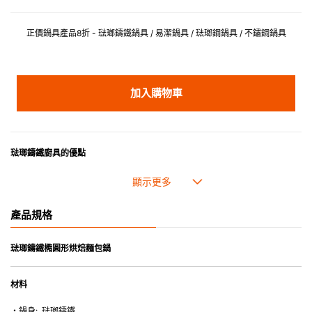
正價鍋具產品8折 - 琺瑯鑄鐵鍋具 / 易潔鍋具 / 琺瑯鋼鍋具 / 不鏽鋼鍋具
加入購物車
琺瑯鑄鐵廚具的優點
• 琺瑯鑄鐵傳熱性均勻，不會產生過熱點。
• 最適合直接上桌，既實用又有體面，是 飲食視覺的一大享受。
• 超卓的存熱功能。
產品規格
• 重身的鍋蓋能有助防止蒸氣溜走,易於 保持食物的原汁原味。
• 節省能源。
• 琺瑯抗酸鹼，不會殘留氣味，安全衛生。
琺瑯鑄鐵橢圓形烘焙麵包鍋
• 適用於多種熱源，例如明火、電磁爐或焗爐（微波爐除外）。
材料
・鍋身: 琺瑯鑄鐵