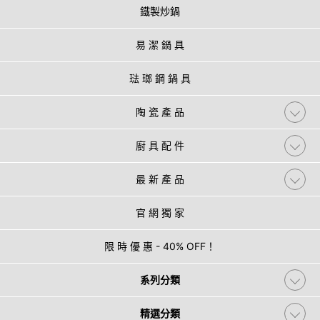
鐵製炒鍋
易 潔 鍋 具
琺 瑯 鋼 鍋 具
陶 瓷 產 品
廚 具 配 件
最 新 產 品
官 網 獨 家
限 時 優 惠 - 40% OFF！
系列分類
精選分類