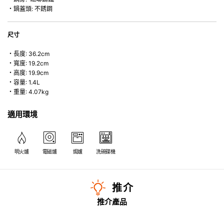
・鍋蓋頭: 不銹鋼
尺寸
・長度: 36.2cm
・寬度: 19.2cm
・高度: 19.9cm
・容量: 1.4L
・重量: 4.07kg
適用環境
明火爐
電磁爐
焗爐
洗碗碟機
推介
推介產品