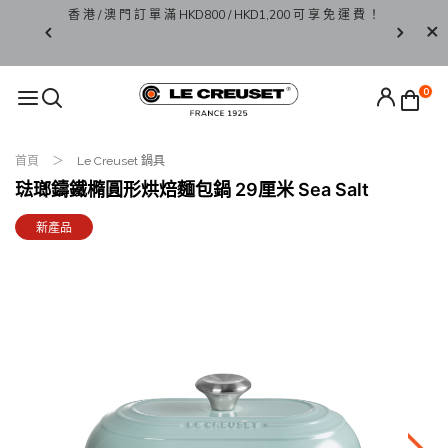
香 港 / 澳 門 訂 單 滿 HKD800 / HKD1,200 可 享 免 運 費 ！
限 時 
 Go 系列
0
首頁
Le Creuset 鍋具
琺瑯鑄鐵橢圓形烘焙麵包鍋 29厘米 Sea Salt
新產品