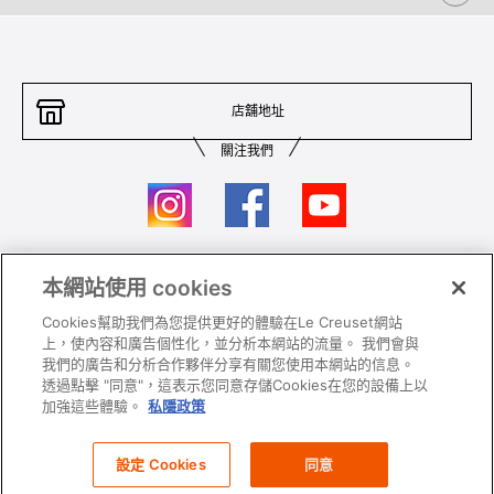
店舖地址
關注我們
本網站使用 cookies
聯絡我們
條件及細則
Cookies幫助我們為您提供更好的體驗在Le Creuset網站
私隱政策
保養及使用
上，使內容和廣告個性化，並分析本網站的流量。 我們會與
我們的廣告和分析合作夥伴分享有關您使用本網站的信息。
加入我們
Super MEGA SALE 條款及細則​
透過點擊 "同意"，這表示您同意存儲Cookies在您的設備上以
加強這些體驗。
私隱政策
All images and contents are © Le Creuset Hong Kong. All rights reserved.
設定 Cookies
同意