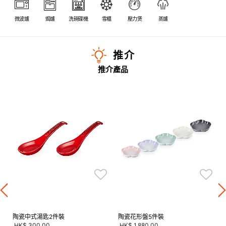
微波爐
焗爐
洗碗碟機
雪櫃
壓力煲
蒸爐
推介
推介產品
陶瓷中式湯匙2件裝
陶瓷花形盤5件裝
HK$ 300.00
HK$ 1,880.00