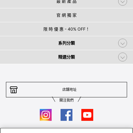
最 新 產 品
官 網 獨 家
限 時 優 惠 - 40% OFF！
系列分類
精選分類
店舖地址
關注我們