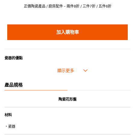
正價陶瓷產品 / 廚房配件 - 兩件8折 / 三件7折 / 五件6折
加入購物車
瓷器的優點
• 耐熱性極佳，適用於微波爐，也可放入焗爐，耐熱程度高達260℃。
• 耐冷(低至零下20℃)。可放入雪櫃和冰箱。
• 污漬容易脫落,清潔和保養十分簡易。
產品規格
• 可用於洗碗機。
• 高密度陶瓷防止水分吸收，以避免裂開。
• 合乎食用安全的塗層表面，幾乎不黏，食物容易脫落，清洗方便。
陶瓷花形盤
• 即使經常使用亦不會容易吸取食物氣味。
材料
*不可直接用於熱源上
・瓷器