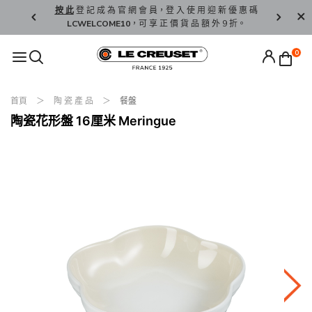
精 選。
按 此
登 記 成 為 官 網 會 員，登 入 使 用 迎 新 優 惠 碼
香 港 / 澳 
LCWELCOME10
，可 享 正 價 貨 品 額 外 9 折。
0
首頁
陶 瓷 產 品
餐盤
陶瓷花形盤 16厘米 Meringue