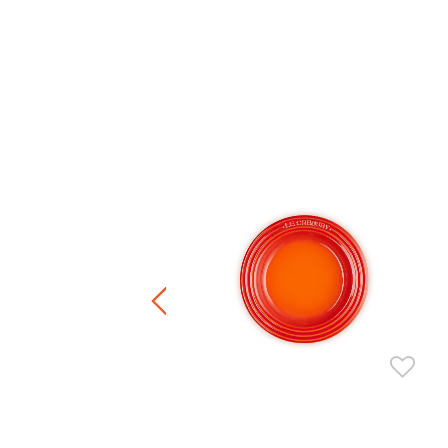
碟
.00
-
HK$ 500.00
+3
正價陶瓷產品 / 廚房配件
件8折 / 三件7折 / 五件6折