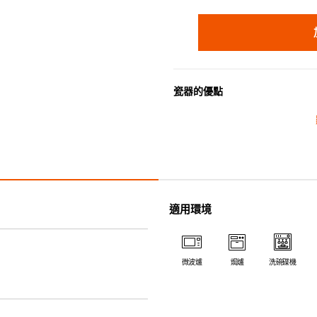
瓷器的優點
• 耐熱性極佳，適用於微波爐，
• 耐冷(低至零下20℃)。可放
• 污漬容易脫落,清潔和保養十分
• 可用於洗碗機。
• 高密度陶瓷防止水分吸收，以
• 合乎食用安全的塗層表面，幾
適用環境
• 即使經常使用亦不會容易吸取
*不可直接用於熱源上
微波爐
焗爐
洗碗碟機