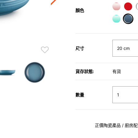
顏色
sele
尺寸
貨存狀態:
有貨
數量
正價陶瓷產品 / 廚房配件