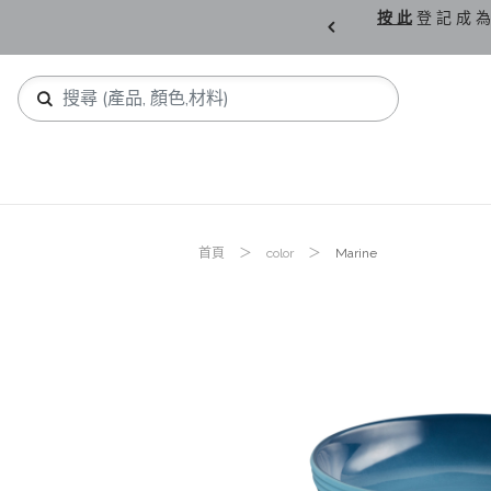
購 父 親 節 精 選。
按 此
登 記 成 為
首頁
color
Marine