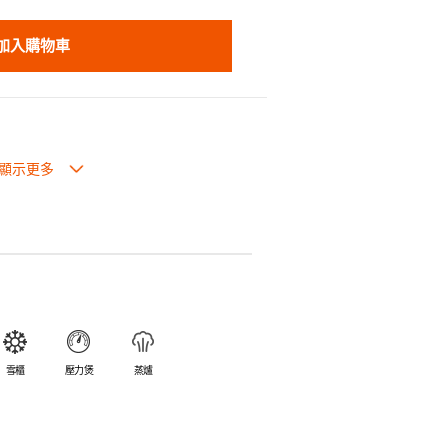
加入購物車
也可放入焗爐，耐熱程度高達260℃。
入雪櫃和冰箱。
簡易。
避免裂開。
乎不黏，食物容易脫落，清洗方便。
食物氣味。
雪櫃
壓力煲
蒸爐