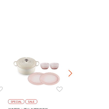
Manila 陶瓷橢圓形盤 23厘米
HK$ 360.00
+4
正價陶瓷產品 / 廚房配
兩件8折 / 三件7折 / 五
SPECIAL
SALE