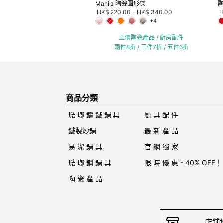
Manila 陶瓷圓形碟
HK$ 220.00
-
HK$ 340.00
H
+4
正價陶瓷產品 / 廚房配件
兩件8折 / 三件7折 / 五件6折
商品分類
琺 瑯 鑄 鐵 鍋 具
廚 具 配 件
鐵製炒鍋
最 新 產 品
易 潔 鍋 具
官 網 獨 家
琺 瑯 鋼 鍋 具
限 時 優 惠 - 40% OFF！
陶 瓷 產 品
店舖