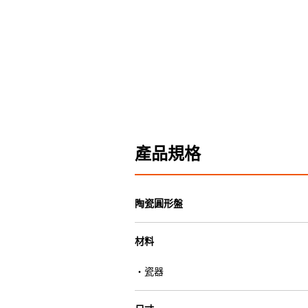
產品規格
陶瓷圓形盤
材料
・瓷器