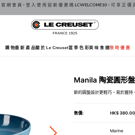
 官 網 會 員，登 入 使 用 迎 新 優 惠 碼
LCWELCOME10
，可 享 正 價 
購 物
最 新 產 品
關 於 Le Creuset
當 季 色 彩
美 味 食 譜
限 時 優 惠
Manila 陶瓷圓形盤
新的圓盤設計更輕巧，易於握持
售價:
HK$ 380.0
Marine