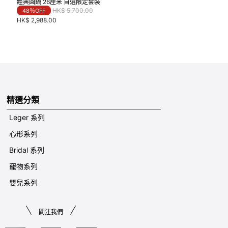
經典圓鍋 26厘米 自選限定套裝
Price reduced from
to
HK$ 5,700.00
48％OFF
HK$ 2,988.00
精選分類
Leger 系列
心形系列
Bridal 系列
寵物系列
嬰兒系列
關注我們