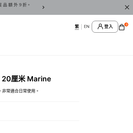
貨 品 額 外 9 折。
香 港 / 澳 門 訂 單 滿 HK
0
登入
 20厘米 Marine
。非常適合日常使用。
0