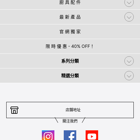
廚 具 配 件
最 新 產 品
官 網 獨 家
限 時 優 惠 - 40% OFF！
系列分類
精選分類
店舖地址
關注我們