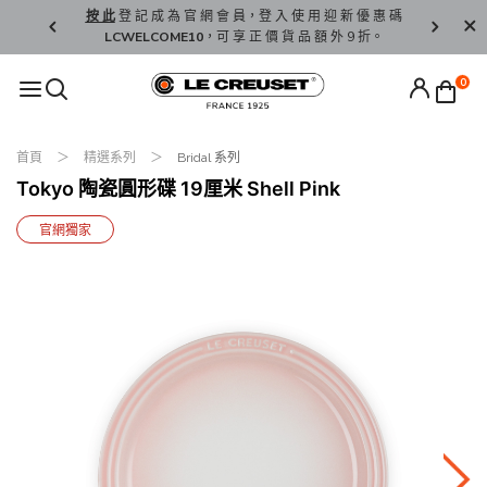
精 選。
按 此
登 記 成 為 官 網 會 員，登 入 使 用 迎 新 優 惠 碼
香 港 / 澳 
LCWELCOME10
，可 享 正 價 貨 品 額 外 9 折。
0
首頁
精選系列
Bridal 系列
Tokyo 陶瓷圓形碟 19厘米 Shell Pink
官網獨家