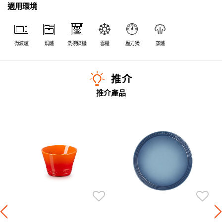
適用環境
微波爐
焗爐
洗碗碟機
雪櫃
壓力煲
蒸爐
推介
推介產品