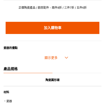
正價陶瓷產品 / 廚房配件 - 兩件8折 / 三件7折 / 五件6折
加入購物車
瓷器的優點
• 耐熱性極佳，適用於微波爐，也可放入焗爐，耐熱程度高達260℃。
• 耐冷(低至零下20℃)。可放入雪櫃和冰箱。
• 污漬容易脫落,清潔和保養十分簡易。
產品規格
• 可用於洗碗機。
• 高密度陶瓷防止水分吸收，以避免裂開。
• 合乎食用安全的塗層表面，幾乎不黏，食物容易脫落，清洗方便。
陶瓷圓形碟
• 即使經常使用亦不會容易吸取食物氣味。
材料
*不可直接用於熱源上
・瓷器