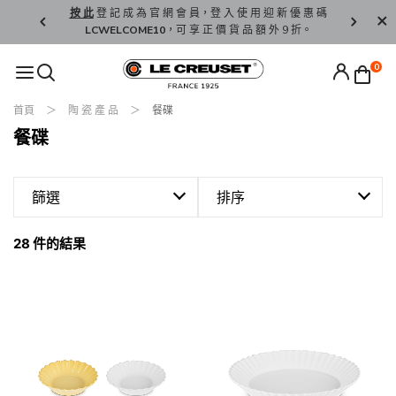
精 選。
按 此
登 記 成 為 官 網 會 員，登 入 使 用 迎 新 優 惠 碼
香 港 / 澳 
LCWELCOME10
，可 享 正 價 貨 品 額 外 9 折。
0
首頁
陶 瓷 產 品
餐碟
餐碟
篩選
排序
28 件的結果