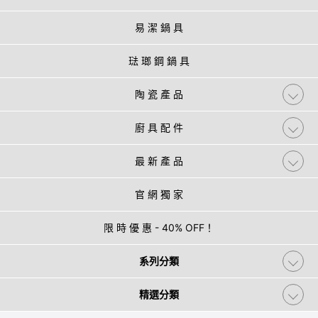
易 潔 鍋 具
琺 瑯 鋼 鍋 具
陶 瓷 產 品
廚 具 配 件
最 新 產 品
官 網 獨 家
限 時 優 惠 - 40% OFF！
系列分類
精選分類