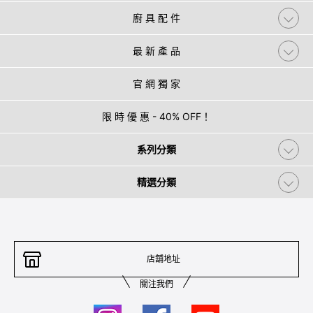
廚 具 配 件
最 新 產 品
官 網 獨 家
限 時 優 惠 - 40% OFF！
系列分類
精選分類
店舖地址
關注我們