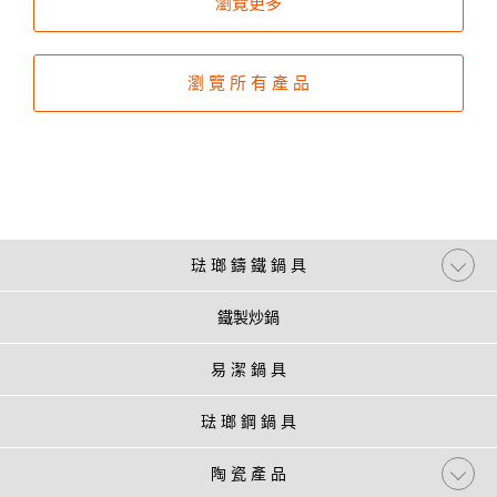
瀏覽更多
瀏 覽 所 有 產 品
琺 瑯 鑄 鐵 鍋 具
鐵製炒鍋
易 潔 鍋 具
琺 瑯 鋼 鍋 具
陶 瓷 產 品