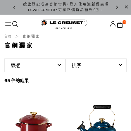
精 選。
按 此
登 記 成 為 官 網 會 員，登 入 使 用 迎 新 優 惠 碼
香 港 / 澳 
LCWELCOME10
，可 享 正 價 貨 品 額 外 9 折。
0
首頁
官 網 獨 家
官 網 獨 家
篩選
排序
65 件的結果