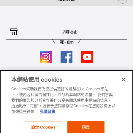
店舖地址
關注我們
本網站使用 cookies
聯絡我們
條件及細則
Cookies幫助我們為您提供更好的體驗在Le Creuset網站
私隱政策
保養及使用
上，使內容和廣告個性化，並分析本網站的流量。 我們會與
我們的廣告和分析合作夥伴分享有關您使用本網站的信息。
加入我們
Super MEGA SALE 條款及細則​
透過點擊 "同意"，這表示您同意存儲Cookies在您的設備上以
加強這些體驗。
私隱政策
All images and contents are © Le Creuset Hong Kong. All rights reserved.
設定 Cookies
同意