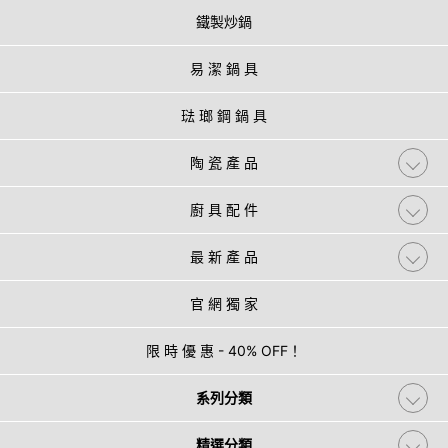
鐵製炒鍋
易 潔 鍋 具
琺 瑯 鋼 鍋 具
陶 瓷 產 品
廚 具 配 件
最 新 產 品
官 網 獨 家
限 時 優 惠 - 40% OFF！
系列分類
精選分類