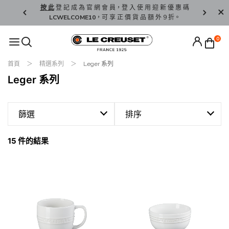
精 選。
按 此
登 記 成 為 官 網 會 員，登 入 使 用 迎 新 優 惠 碼
香 港 / 澳 
LCWELCOME10
，可 享 正 價 貨 品 額 外 9 折。
0
首頁
精選系列
Leger 系列
Leger 系列
篩選
排序
15 件的結果