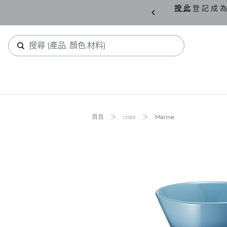
購 父 親 節 精 選。
按 此
登 記 成 為
首頁
color
Marine