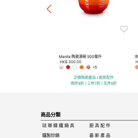
正價陶瓷產品 / 廚房配件
件8折 / 三件7折 / 五件6折
Manila 陶瓷湯碗 500毫升
HK$ 300.00
H
+5
正價陶瓷產品 / 廚房配件
兩件8折 / 三件7折 / 五件6折
商品分類
琺 瑯 鑄 鐵 鍋 具
廚 具 配 件
鐵製炒鍋
最 新 產 品