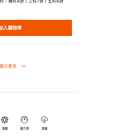
 - 兩件8折 / 三件7折 / 五件6折
加入購物車
也可放入焗爐，耐熱程度高達260℃。
入雪櫃和冰箱。
簡易。
避免裂開。
乎不黏，食物容易脫落，清洗方便。
食物氣味。
雪櫃
壓力煲
蒸爐