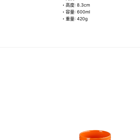
・高度: 8.3cm
・容量: 600ml
・重量: 420g
瓷碗
.00