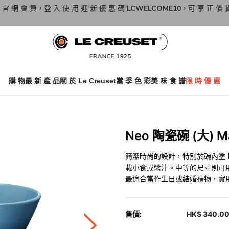
 官 網 會 員，登 入 使 用 迎 新 優 惠 碼
LCWELCOME10
，可 享 正 價 
購 物
最 新 產 品
關 於 Le Creuset
當 季 色 彩
美 味 食 譜
限 時 優 惠
Neo 陶瓷碗 (大) Ma
簡潔時尚的設計，特別於碗內塗
載小食或醬汁。中等的尺寸則可
最適合當作生日或結婚禮物，實
售價:
HK$ 340.0