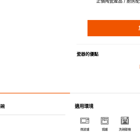
正價陶瓷產品 / 廚房配件
瓷器的優點
• 耐熱性極佳，適用於微波爐，
• 耐冷(低至零下20℃)。可放
• 污漬容易脫落,清潔和保養十分
• 可用於洗碗機。
• 高密度陶瓷防止水分吸收，以
• 合乎食用安全的塗層表面，幾
適用環境
瓷碗
• 即使經常使用亦不會容易吸取
*不可直接用於熱源上
微波爐
焗爐
洗碗碟機