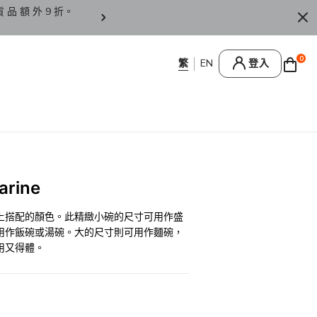
貨 品 額 外 9 折。
香 港 / 澳 門 訂 單 滿 HK
0
登入
rine
上搭配的顏色。此精緻小碗的尺寸可用作盛
用作飯碗或湯碗。大的尺寸則可用作麵碗，
用又得體。
0