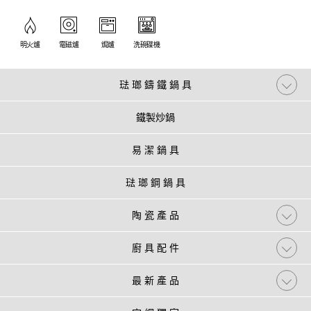
明火爐
電磁爐
焗爐
洗碗碟機
琺 瑯 鑄 鐵 鍋 具
鐵製炒鍋
易 潔 鍋 具
琺 瑯 鋼 鍋 具
陶 瓷 產 品
廚 具 配 件
最 新 產 品