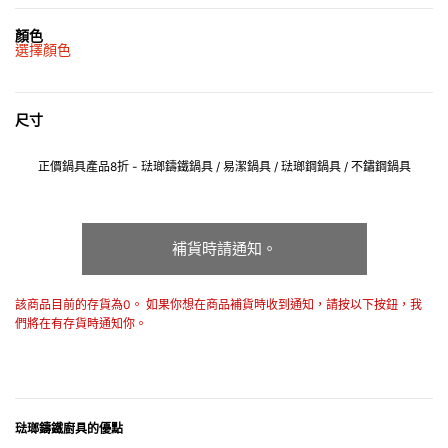
顏色
選擇顏色
尺寸
正價鍋具產品8折 - 琺瑯鑄鐵鍋具 / 易潔鍋具 / 琺瑯鋼鍋具 / 不鏽鋼鍋具
補貨時請通知。
該商品目前的存貨為0。 如果你想在商品補貨時收到通知，請按以下按鈕，我
們將在有存貨時通知你。
琺瑯鑄鐵廚具的優點