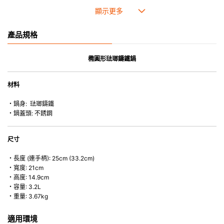
• 琺瑯鑄鐵傳熱性均勻，不會產生過熱點。
• 最適合直接上桌，既實用又有體面，是 飲食視覺的一大享受。
• 超卓的存熱功能。
產品規格
• 重身的鍋蓋能有助防止蒸氣溜走,易於 保持食物的原汁原味。
• 節省能源。
• 琺瑯抗酸鹼，不會殘留氣味，安全衛生。
橢圓形琺瑯鑄鐵鍋
• 適用於多種熱源，例如明火、電磁爐或焗爐（微波爐除外）。
材料
・鍋身: 琺瑯鑄鐵
・鍋蓋頭: 不銹鋼
尺寸
・長度 (連手柄): 25cm (33.2cm)
・寬度: 21cm
・高度: 14.9cm
・容量: 3.2L
・重量: 3.67kg
適用環境