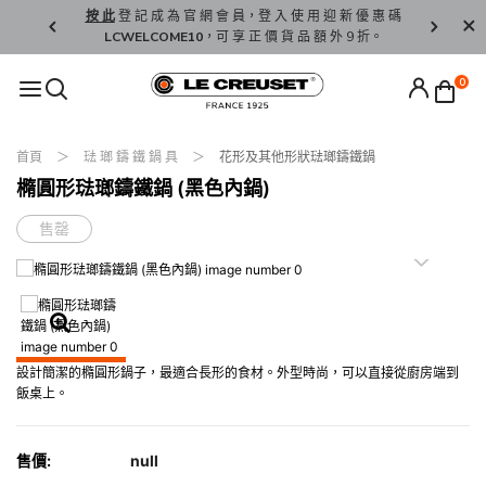
精 選。
按 此
登 記 成 為 官 網 會 員，登 入 使 用 迎 新 優 惠 碼
香 港 / 澳 
LCWELCOME10
，可 享 正 價 貨 品 額 外 9 折。
0
首頁
琺 瑯 鑄 鐵 鍋 具
花形及其他形狀琺瑯鑄鐵鍋
橢圓形琺瑯鑄鐵鍋 (黑色內鍋)
售罄
設計簡潔的橢圓形鍋子，最適合長形的食材。外型時尚，可以直接從廚房端到
飯桌上。
售價:
null