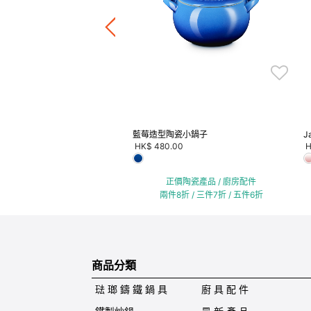
正價陶瓷產品 / 廚房配件
件8折 / 三件7折 / 五件6折
藍莓造型陶瓷小鍋子
J
HK$ 480.00
H
正價陶瓷產品 / 廚房配件
兩件8折 / 三件7折 / 五件6折
商品分類
琺 瑯 鑄 鐵 鍋 具
廚 具 配 件