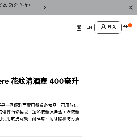
貨 品 額 外 9 折。
香 港 / 澳 門 訂 單 滿 HK
0
登入
Sphere 花紋清酒壺 400毫升
e 花紋清酒壺是一個優雅而實用餐桌必備品，可用於供
的優質陶瓷製成，讓熱液體保持熱，冷液體
可使用於洗碗機且耐碎屑、耐刮擦和防污漬