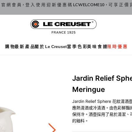
 官 網 會 員，登 入 使 用 迎 新 優 惠 碼
LCWELCOME10
，可 享 正 價 
購 物
最 新 產 品
關 於 Le Creuset
當 季 色 彩
美 味 食 譜
限 時 優 惠
Jardin Relief 
Meringue
Jardin Relief Spher
應熱清酒或冷清酒。由色彩鮮豔
保持冷。酒壺採用了易於清潔、
的釉料。