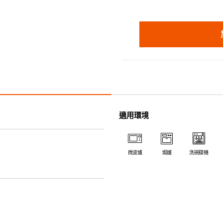
適用環境
微波爐
焗爐
洗碗碟機