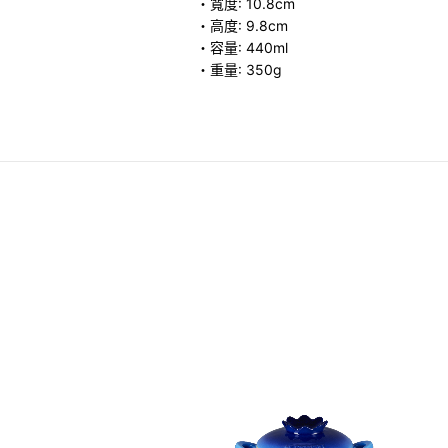
・寬度: 10.8cm
・高度: 9.8cm
・容量: 440ml
・重量: 350g
瓣造型陶瓷高身蛋杯 4件裝
.00