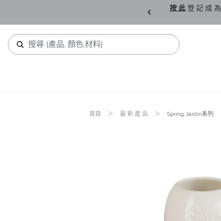
購 父 親 節 精 選。
按 此
登 記 成 為
首頁
最 新 產 品
Spring Jardin系列