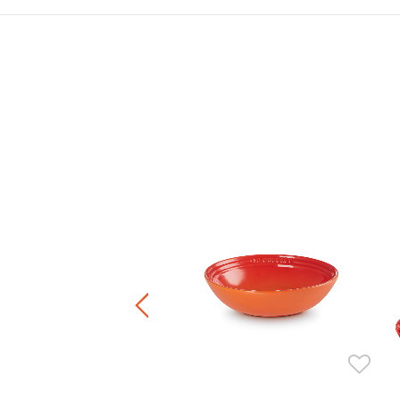
.00
+6
正價陶瓷產品 / 廚房配件
件8折 / 三件7折 / 五件6折