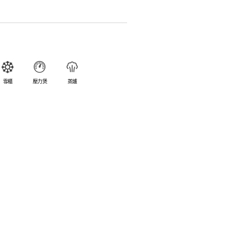
簡易。
避免裂開。
乎不黏，食物容易脫落，清洗方便。
食物氣味。
雪櫃
壓力煲
蒸爐