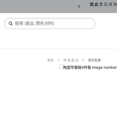
購 父 親 節 精 選。
按 此
登 記 成 為
首頁
陶 瓷 產 品
碗及匙羹