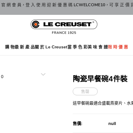
 官 網 會 員，登 入 使 用 迎 新 優 惠 碼
LCWELCOME10
，可 享 正 價 
購 物
最 新 產 品
關 於 Le Creuset
當 季 色 彩
美 味 食 譜
限 時 優 惠
陶瓷早餐碗4件裝
售罄
這早餐碗最適合盛載燕麥片、水
售價:
null