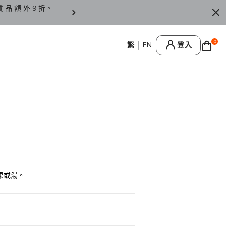
貨 品 額 外 9 折。
香 港 / 澳 門 訂 單 滿 HK
0
登入
果或湯。