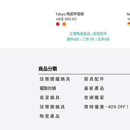
Tokyo 陶瓷早餐碗
N
HK$ 360.00
H
正價陶瓷產品 / 廚房配件
兩件8折 / 三件7折 / 五件6折
商品分類
琺 瑯 鑄 鐵 鍋 具
廚 具 配 件
鐵製炒鍋
最 新 產 品
易 潔 鍋 具
官 網 獨 家
琺 瑯 鋼 鍋 具
限 時 優 惠 - 40% OFF！
陶 瓷 產 品