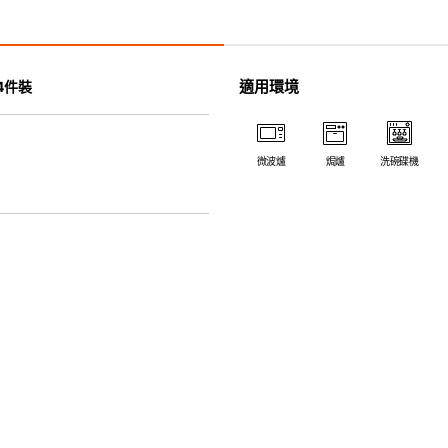
• 污漬容易脫落,清潔和保養十分
• 可用於洗碗機。
• 高密度陶瓷防止水分吸收，以
• 合乎食用安全的塗層表面，幾
適用環境
4件裝
• 即使經常使用亦不會容易吸取
*不可直接用於熱源上
微波爐
焗爐
洗碗碟機