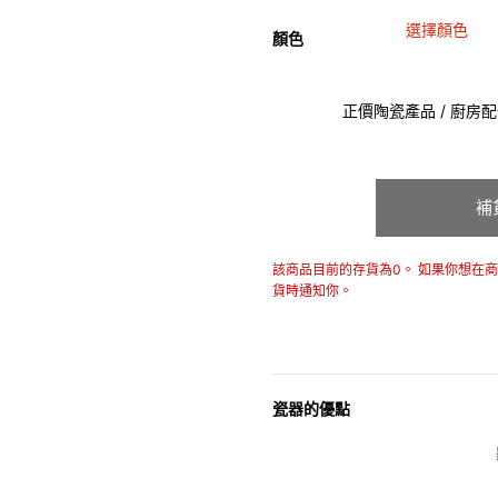
選擇顏色
顏色
正價陶瓷產品 / 廚房配件
補
該商品目前的存貨為0。 如果你想在
貨時通知你。
瓷器的優點
• 耐熱性極佳，適用於微波爐，
• 耐冷(低至零下20℃)。可放