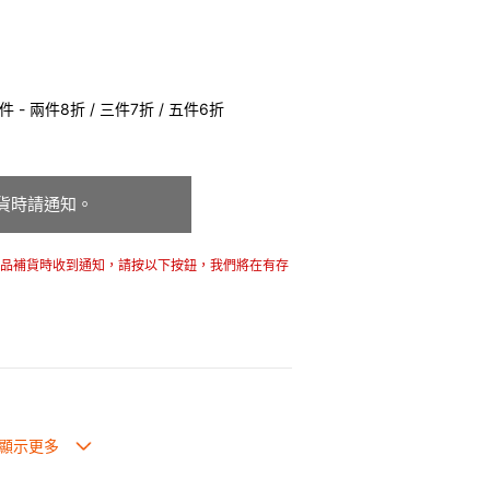
 - 兩件8折 / 三件7折 / 五件6折
貨時請通知。
商品補貨時收到通知，請按以下按鈕，我們將在有存
也可放入焗爐，耐熱程度高達260℃。
入雪櫃和冰箱。