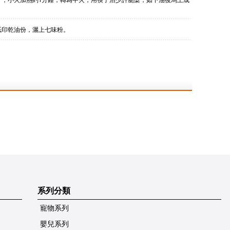
紙印乾油份，灑上七味粉。
系列分類
寵物系列
嬰兒系列