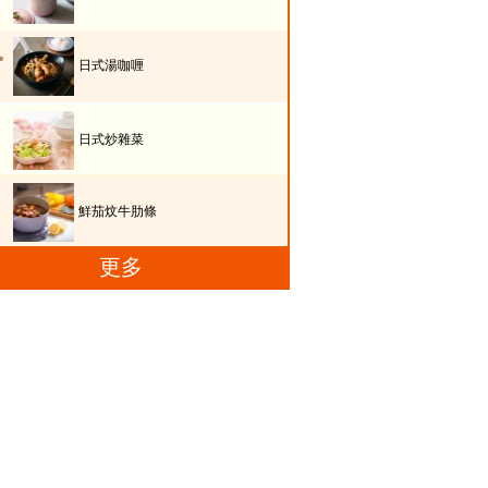
日式湯咖喱
日式炒雜菜
鮮茄炆牛肋條
更多