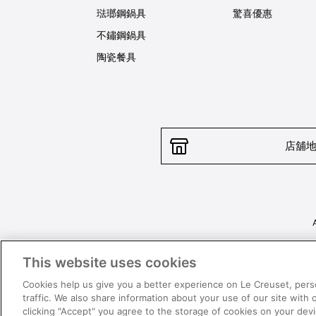
琺瑯鋼鍋具
驚喜優惠
不鏽鋼鍋具
陶瓷餐具
店舖
This website uses cookies
Cookies help us give you a better experience on Le Creuset, pers
traffic. We also share information about your use of our site with 
clicking "Accept" you agree to the storage of cookies on your de