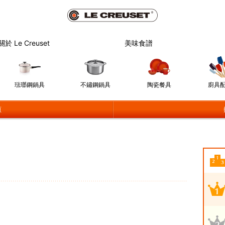
關於 Le Creuset
美味食譜
琺瑯鋼鍋具
不鏽鋼鍋具
陶瓷餐具
廚具
頁