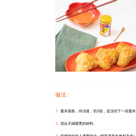
做法 :
粟米蒸熟，待涼後，切3段，從頂切下一排粟
混合天婦羅漿的材料。
鑄鐵鍋內加入適量的油（能蓋過所有食材為佳