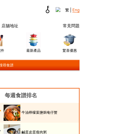
店舖地址
常見問題
配件
最新產品
驚喜優惠
搜尋食譜
每週食譜排名
牛油檸檬葉鹽焗奄仔蟹
鹹蛋皮蛋瘦肉粥