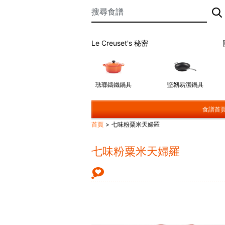
Le Creuset's 秘密
琺瑯鑄鐵鍋具
堅韌易潔鍋具
食譜首
首頁
>
七味粉粟米天婦羅
七味粉粟米天婦羅