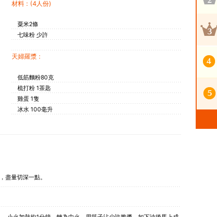
材料 : (4人份)
粟米2條
七味粉 少許
天婦羅漿 :
低筋麵粉80克
梳打粉 1茶匙
雞蛋 1隻
冰水 100毫升
米，盡量切深一點。
），小火加熱約1分鐘，轉為中火，用筷子沾少許脆槳，如下油後馬上成