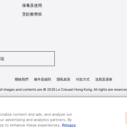
保養及使用
烹飪教學班
地址
聯絡我們
條件及細則
隱私政策
付款方式
送貨及退換
All images and contents are © 2026 Le Creuset Hong Kong. All rights are reserved
onalize content and ads, and analyze our
our advertising and analytics partners. By
vice to enhance these experiences.
Privacy