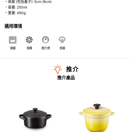
・高度 (包括蓋子): 5cm (9cm)
・容量: 250ml
・重量: 460g
適用環境
焗爐
雪櫃
壓力煲
蒸爐
推介
推介產品