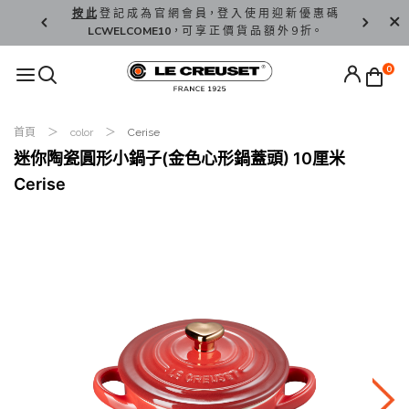
精 選。
按 此
登 記 成 為 官 網 會 員，登 入 使 用 迎 新 優 惠 碼
香 港 / 澳 
LCWELCOME10
，可 享 正 價 貨 品 額 外 9 折。
0
首頁
color
Cerise
迷你陶瓷圓形小鍋子(金色心形鍋蓋頭) 10厘米
Cerise