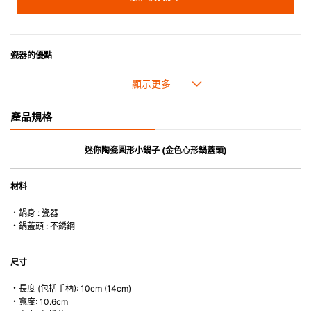
瓷器的優點
• 耐熱性極佳。
• 高密度陶瓷防止水分吸收，以避免裂開。
• 合乎食用安全的塗層表面，幾乎不黏，食物容易脫落，清洗方便。
產品規格
• 即使經常使用亦不會容易吸取食物氣味。
*不可直接用於熱源上
迷你陶瓷圓形小鍋子 (金色心形鍋蓋頭)
材料
・鍋身 : 瓷器
・鍋蓋頭 : 不銹鋼
尺寸
・長度 (包括手柄): 10cm (14cm)
・寬度: 10.6cm