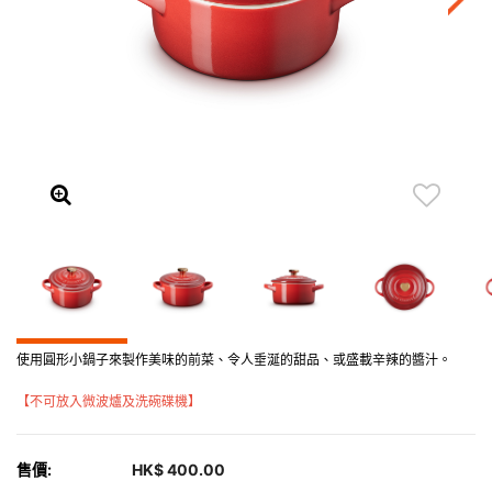
使用圓形小鍋子來製作美味的前菜、令人垂涎的甜品、或盛載辛辣的醬汁。
【不可放入微波爐及洗碗碟機】
售價:
HK$ 400.00