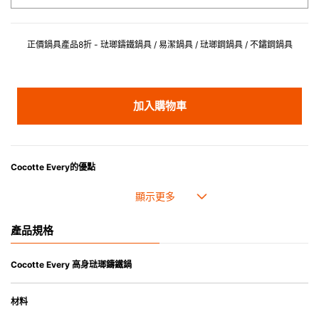
正價鍋具產品8折 - 琺瑯鑄鐵鍋具 / 易潔鍋具 / 琺瑯鋼鍋具 / 不鏽鋼鍋具
加入購物車
Cocotte Every的優點
• Cocotte Every鑄鐵鍋最大特點在於「圓弧形鍋底」、「深度的鍋身設計」以
及「半圓形鍋蓋」，有效形成熱力循環對流，食材均勻受熱，美味再升級。
• 有深度的鍋身設計，確保足夠容量，烹調煲仔飯、炆煮、煲湯、煲粥、油炸等
菜式亦得心應手。
產品規格
• 黑色內鍋的粗糙表面可承受較高熱力，因此適合煎炒菜式。極度推薦給首次使
用琺瑯鐵鑄鍋的新手。
Cocotte Every 高身琺瑯鑄鐵鍋
琺瑯鑄鐵廚具的優點
材料
• 琺瑯鑄鐵傳熱性均勻，不會產生過熱點。