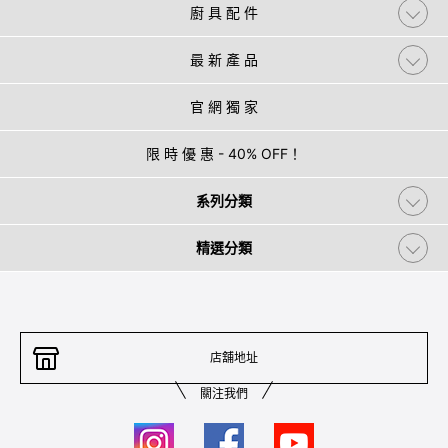
廚 具 配 件
最 新 產 品
官 網 獨 家
限 時 優 惠 - 40% OFF！
系列分類
精選分類
店舖地址
關注我們