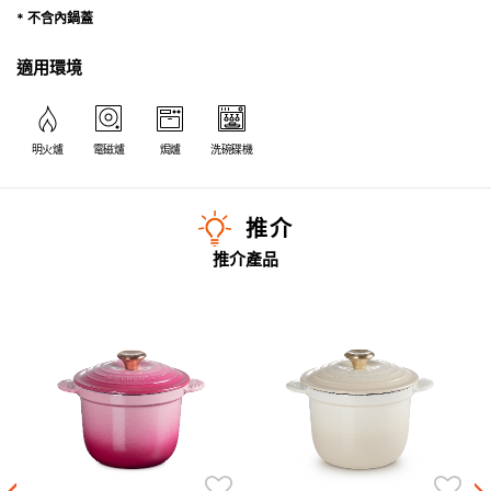
* 不含內鍋蓋
適用環境
明火爐
電磁爐
焗爐
洗碗碟機
推介
推介產品
P