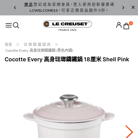
精 選。
按 此
登 記 成 為 官 網 會 員，登 入 使 用 迎 新 優 惠 碼
香 港 / 澳 
LCWELCOME10
，可 享 正 價 貨 品 額 外 9 折。
0
首頁
琺 瑯 鑄 鐵 鍋 具
Cocotte Every 高身琺瑯鑄鐵鍋 (黑色內鍋)
Cocotte Every 高身琺瑯鑄鐵鍋 18厘米 Shell Pink