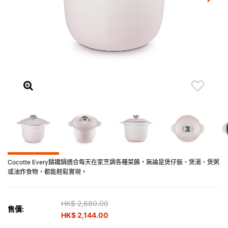
Cocotte Every鑄鐵鍋適合每天在家烹調各種菜餚，無論是煲仔飯、煲湯、煲粥
或油炸食物，都能輕鬆實現。
Price reduced from
HK$ 2,680.00
to
售價:
HK$ 2,144.00