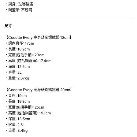
・鍋身: 琺瑯鑄鐵
• 最適合直接上桌，既實用又有體面，是 飲食視覺的一大享受。
・鍋蓋頭: 不銹鋼
• 超卓的存熱功能。
• 重身的鍋蓋能有助防止蒸氣溜走,易於 保持食物的原汁原味。
• 節省能源。
尺寸
• 琺瑯抗酸鹼，不會殘留氣味，安全衛生。
• 適用於多種熱源，例如明火、電磁爐或焗爐（微波爐除外）。
【Cocotte Every 高身琺瑯鑄鐵鍋 18cm】
・鍋內直徑: 17cm
・長度: 18.2cm
・寬度(包括手柄): 23cm
・高度 (包括鍋蓋頭): 17.4cm
・深度: 12.5cm
・容量: 2L
・重量: 2.67kg
【Cocotte Every 高身琺瑯鑄鐵鍋 20cm】
・直徑: 19cm
・長度: 19.8cm
・寬度(包括手柄): 25cm
・高度 (包括鍋蓋頭): 19.1cm
・深度: 13.5cm
・容量: 2.8L
・重量: 3.4kg