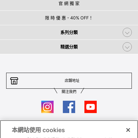
官 網 獨 家
限 時 優 惠 - 40% OFF！
系列分類
精選分類
店舖地址
關注我們
本網站使用 cookies
聯絡我們
條件及細則