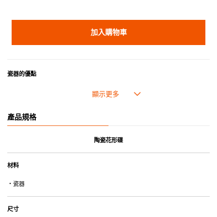
加入購物車
瓷器的優點
• 耐熱性極佳，適用於微波爐，也可放入焗爐，耐熱程度高達260℃。
• 耐冷(低至零下20℃)。可放入雪櫃和冰箱。
• 污漬容易脫落,清潔和保養十分簡易。
產品規格
• 可用於洗碗機。
• 高密度陶瓷防止水分吸收，以避免裂開。
• 合乎食用安全的塗層表面，幾乎不黏，食物容易脫落，清洗方便。
陶瓷花形碟
• 即使經常使用亦不會容易吸取食物氣味。
材料
*不可直接用於熱源上
・瓷器
尺寸