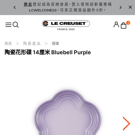
精 選。
按 此
登 記 成 為 官 網 會 員，登 入 使 用 迎 新 優 惠 碼
香 港 / 澳 
LCWELCOME10
，可 享 正 價 貨 品 額 外 9 折。
0
首頁
陶 瓷 產 品
餐碟
陶瓷花形碟 14厘米 Bluebell Purple