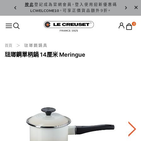
精 選。
按 此
登 記 成 為 官 網 會 員，登 入 使 用 迎 新 優 惠 碼
香 港 / 澳 
LCWELCOME10
，可 享 正 價 貨 品 額 外 9 折。
0
首頁
琺 瑯 鋼 鍋 具
琺瑯鋼單柄鍋 14厘米 Meringue