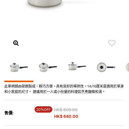
此單柄鍋由碳鋼製成，輕巧方便，具有良好的導熱性。14/16厘米是適用於單身
和小家庭的尺寸。 建議用於一人或小份量的料理如烹煮麵條和湯。
Price reduced from
HK$ 800.00
to
20％OFF
售價:
HK$ 640.00