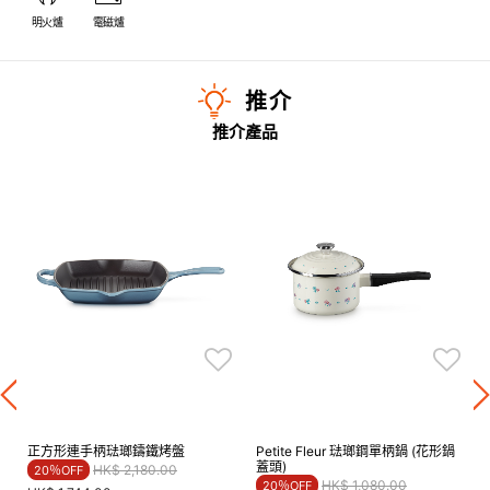
明火爐
電磁爐
推介
推介產品
正方形連手柄琺瑯鑄鐵烤盤
Petite Fleur 琺瑯鋼單柄鍋 (花形鍋
蓋頭)
Price reduced from
to
HK$ 2,180.00
20％OFF
Price reduced from
to
HK$ 1,080.00
20％OFF