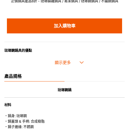
正價鍋具產品8折 - 琺瑯鑄鐵鍋具 / 易潔鍋具 / 琺瑯鋼鍋具 / 不鏽鋼鍋具
加入購物車
琺瑯鋼鍋具
的優點
琺瑯鋼鍋具加熱均匀快速，且易於清潔，是屋企滾燙煮麵的理想選擇。
產品規格
琺瑯鋼鍋
材料
・鍋身: 琺瑯鋼
・鍋蓋頭 & 手柄: 合成樹脂
・鍋子邊緣: 不銹鋼