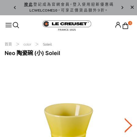
精 選。
按 此
登 記 成 為 官 網 會 員，登 入 使 用 迎 新 優 惠 碼
香 港 / 澳 
LCWELCOME10
，可 享 正 價 貨 品 額 外 9 折。
0
首頁
color
Soleil
Neo 陶瓷碗 (小) Soleil