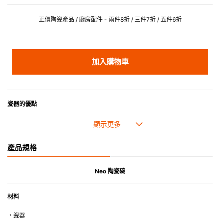
正價陶瓷產品 / 廚房配件 - 兩件8折 / 三件7折 / 五件6折
加入購物車
瓷器的優點
• 耐熱性極佳，適用於微波爐，也可放入焗爐，耐熱程度高達260℃。
• 耐冷(低至零下20℃)。可放入雪櫃和冰箱。
• 污漬容易脫落,清潔和保養十分簡易。
產品規格
• 可用於洗碗機。
• 高密度陶瓷防止水分吸收，以避免裂開。
• 合乎食用安全的塗層表面，幾乎不黏，食物容易脫落，清洗方便。
Neo 陶瓷碗
• 即使經常使用亦不會容易吸取食物氣味。
材料
*不可直接用於熱源上
・瓷器