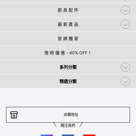
廚 具 配 件
最 新 產 品
官 網 獨 家
限 時 優 惠 - 40% OFF！
系列分類
精選分類
店舖地址
關注我們