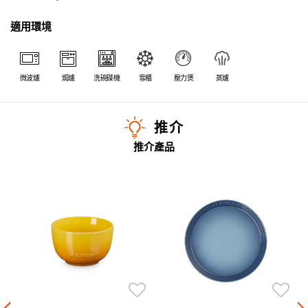
適用環境
微波爐
焗爐
洗碗碟機
雪櫃
壓力煲
蒸爐
推介
推介產品