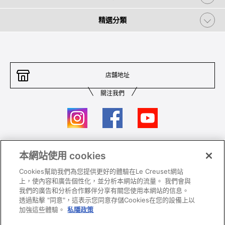
精選分類
店舖地址
關注我們
本網站使用 cookies
聯絡我們
條件及細則
Cookies幫助我們為您提供更好的體驗在Le Creuset網站
私隱政策
保養及使用
上，使內容和廣告個性化，並分析本網站的流量。 我們會與
我們的廣告和分析合作夥伴分享有關您使用本網站的信息。
加入我們
Super MEGA SALE 條款及細則​
透過點擊 "同意"，這表示您同意存儲Cookies在您的設備上以
加強這些體驗。
私隱政策