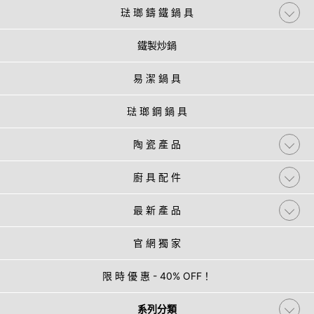
琺 瑯 鑄 鐵 鍋 具
鐵製炒鍋
易 潔 鍋 具
琺 瑯 鋼 鍋 具
陶 瓷 產 品
廚 具 配 件
最 新 產 品
官 網 獨 家
限 時 優 惠 - 40% OFF！
系列分類