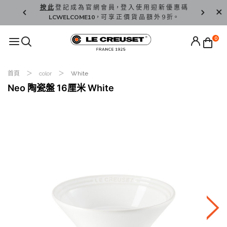
精 選。
按 此
登 記 成 為 官 網 會 員，登 入 使 用 迎 新 優 惠 碼
香 港 / 澳 
LCWELCOME10
，可 享 正 價 貨 品 額 外 9 折。
0
首頁
color
White
Neo 陶瓷盤 16厘米 White