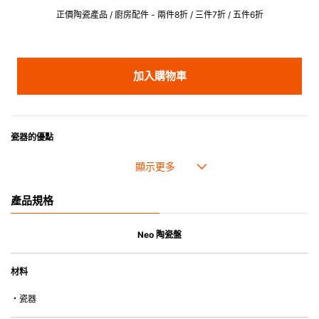
正價陶瓷產品 / 廚房配件 - 兩件8折 / 三件7折 / 五件6折
加入購物車
瓷器的優點
• 耐熱性極佳，適用於微波爐，也可放入焗爐，耐熱程度高達260℃。
• 耐冷(低至零下20℃)。可放入雪櫃和冰箱。
• 污漬容易脫落,清潔和保養十分簡易。
產品規格
• 可用於洗碗機。
• 高密度陶瓷防止水分吸收，以避免裂開。
• 合乎食用安全的塗層表面，幾乎不黏，食物容易脫落，清洗方便。
Neo 陶瓷盤
• 即使經常使用亦不會容易吸取食物氣味。
材料
*不可直接用於熱源上
・瓷器