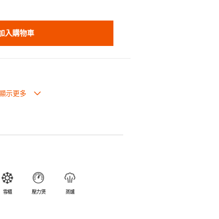
加入購物車
也可放入焗爐，耐熱程度高達260℃。
入雪櫃和冰箱。
簡易。
避免裂開。
乎不黏，食物容易脫落，清洗方便。
食物氣味。
雪櫃
壓力煲
蒸爐