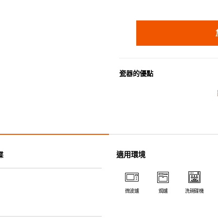
瓷器的優點
• 耐熱性極佳，適用於微波爐，
• 耐冷(低至零下20℃)。可放
• 污漬容易脫落,清潔和保養十分
• 可用於洗碗機。
• 高密度陶瓷防止水分吸收，以
• 合乎食用安全的塗層表面，幾
適用環境
碟
• 即使經常使用亦不會容易吸取
*不可直接用於熱源上
微波爐
焗爐
洗碗碟機