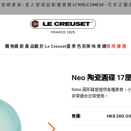
 官 網 會 員，登 入 使 用 迎 新 優 惠 碼
LCWELCOME10
，可 享 正 價 
購 物
最 新 產 品
關 於 Le Creuset
當 季 色 彩
美 味 食 譜
限 時 優 惠
Neo 陶瓷圓碟 17厘米
Kobe 圓形碟是提供各種美食
非常適合日常使用。
售價:
HK$ 260.0