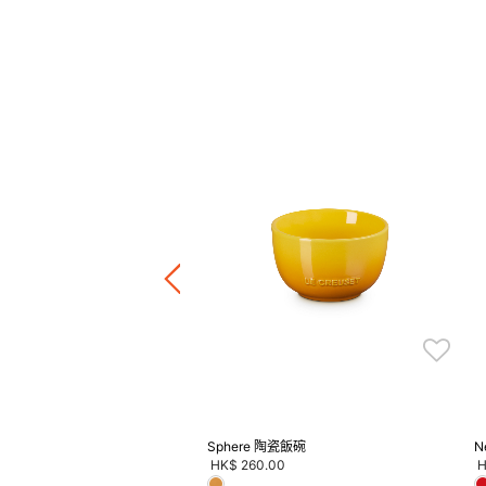
陶瓷圓形碟
.00
-
HK$ 360.00
+6
正價陶瓷產品 / 廚房配件
件8折 / 三件7折 / 五件6折
Sphere 陶瓷飯碗
N
HK$ 260.00
H