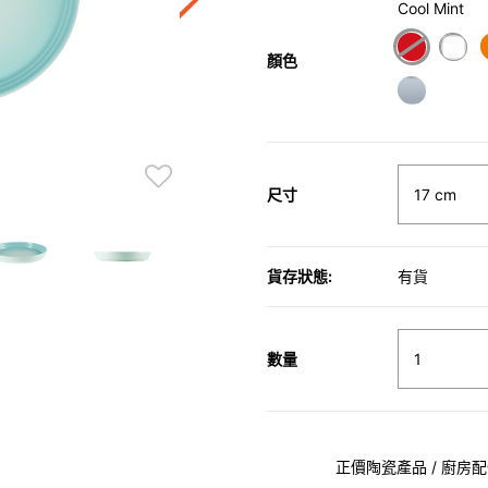
Cool Mint
顏色
尺寸
貨存狀態:
有貨
數量
正價陶瓷產品 / 廚房配件