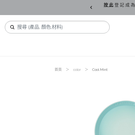
購 父 親 節 精 選。
按 此
登 記 成 為
首頁
color
Cool Mint