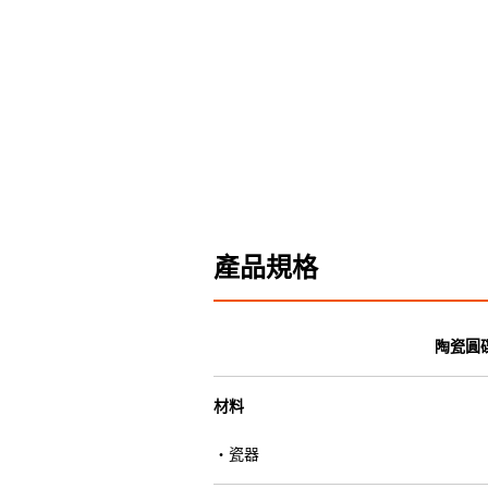
產品規格
陶瓷圓
材料
・瓷器