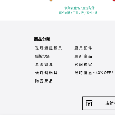
正價陶瓷產品 / 廚房配件
兩件8折 / 三件7折 / 五件6折
商品分類
琺 瑯 鑄 鐵 鍋 具
廚 具 配 件
鐵製炒鍋
最 新 產 品
易 潔 鍋 具
官 網 獨 家
琺 瑯 鋼 鍋 具
限 時 優 惠 - 40% OFF！
陶 瓷 產 品
店舖