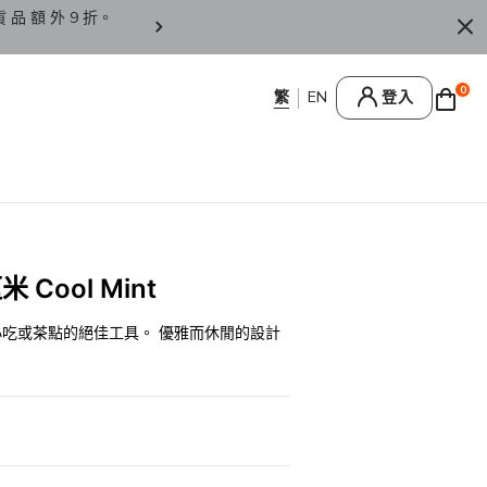
貨 品 額 外 9 折。
香 港 / 澳 門 訂 單 滿 HK
0
登入
 Cool Mint
，小吃或茶點的絕佳工具。 優雅而休閒的設計
0