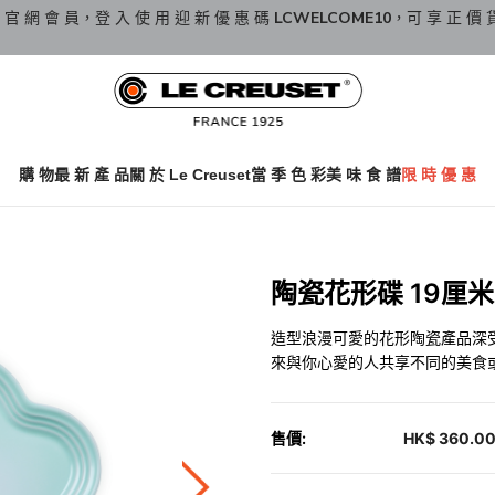
 官 網 會 員，登 入 使 用 迎 新 優 惠 碼
LCWELCOME10
，可 享 正 價 
購 物
最 新 產 品
關 於 Le Creuset
當 季 色 彩
美 味 食 譜
限 時 優 惠
陶瓷花形碟 19厘米 I
造型浪漫可愛的花形陶瓷產品深受
來與你心愛的人共享不同的美食
售價:
HK$ 360.0