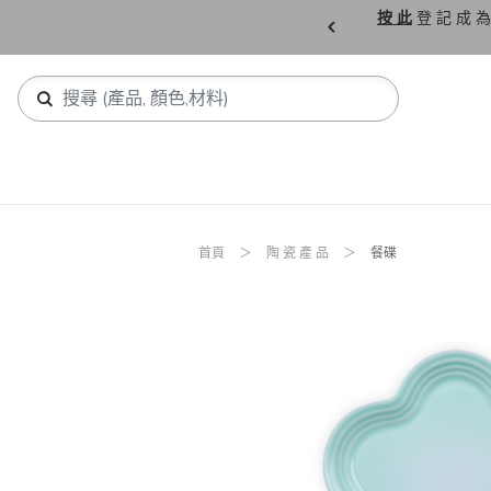
購 父 親 節 精 選。
按 此
登 記 成 為
首頁
陶 瓷 產 品
餐碟