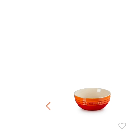
 25厘米
.00
正價陶瓷產品 / 廚房配件
件8折 / 三件7折 / 五件6折