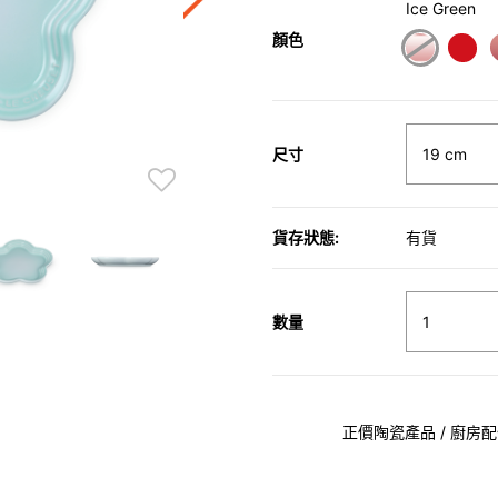
Ice Green
顏色
尺寸
貨存狀態:
有貨
數量
正價陶瓷產品 / 廚房配件