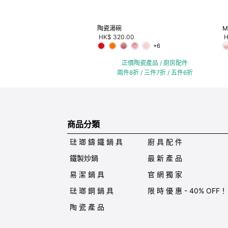
陶瓷湯碗
M
HK$ 320.00
H
+6
正價陶瓷產品 / 廚房配件
兩件8折 / 三件7折 / 五件6折
商品分類
琺 瑯 鑄 鐵 鍋 具
廚 具 配 件
鐵製炒鍋
最 新 產 品
易 潔 鍋 具
官 網 獨 家
琺 瑯 鋼 鍋 具
限 時 優 惠 - 40% OFF！
陶 瓷 產 品