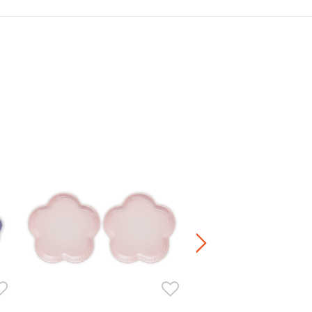
Sphere 陶瓷心形碟
HK$ 420.00
正價陶瓷產品 / 廚房配
兩件8折 / 三件7折 / 五