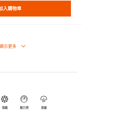
加入購物車
也可放入焗爐，耐熱程度高達260℃。
入雪櫃和冰箱。
簡易。
避免裂開。
乎不黏，食物容易脫落，清洗方便。
食物氣味。
雪櫃
壓力煲
蒸爐