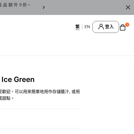
貨 品 額 外 9 折。
香 港 / 澳 門 訂 單 滿 HK
0
登入
ce Green
歡迎，可以用來簡單地用作存儲醬汁, 或用
或甜點。
0