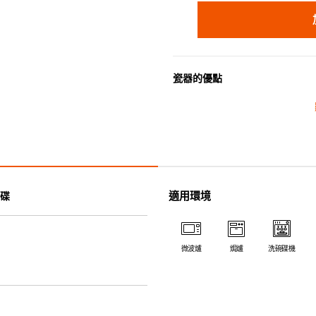
瓷器的優點
• 耐熱性極佳，適用於微波爐，
• 耐冷(低至零下20℃)。可放
• 污漬容易脫落,清潔和保養十分
• 可用於洗碗機。
• 高密度陶瓷防止水分吸收，以
• 合乎食用安全的塗層表面，幾
適用環境
碟
• 即使經常使用亦不會容易吸取
*不可直接用於熱源上
微波爐
焗爐
洗碗碟機