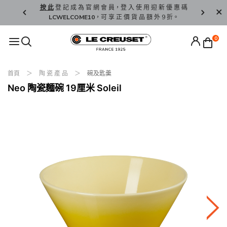
精 選。
按 此
登 記 成 為 官 網 會 員，登 入 使 用 迎 新 優 惠 碼
香 港 / 澳 
LCWELCOME10
，可 享 正 價 貨 品 額 外 9 折。
0
首頁
陶 瓷 產 品
碗及匙羹
Neo 陶瓷麵碗 19厘米 Soleil