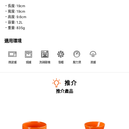
・長度: 19cm
・寬度: 19cm
・高度: 9.6cm
・容量: 1.2L
・重量: 835g
適用環境
微波爐
焗爐
洗碗碟機
雪櫃
壓力煲
蒸爐
推介
推介產品