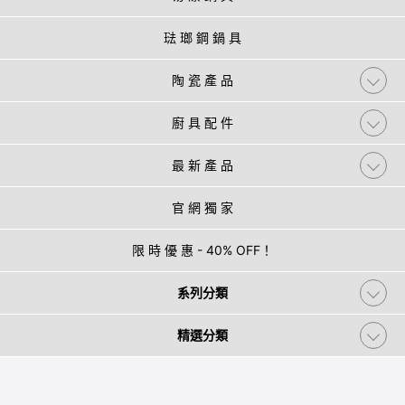
琺 瑯 鋼 鍋 具
陶 瓷 產 品
廚 具 配 件
最 新 產 品
官 網 獨 家
限 時 優 惠 - 40% OFF！
系列分類
精選分類