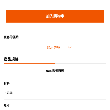
加入購物車
瓷器的優點
• 耐熱性極佳，適用於微波爐，也可放入焗爐，耐熱程度高達260℃。
• 耐冷(低至零下20℃)。可放入雪櫃和冰箱。
• 污漬容易脫落,清潔和保養十分簡易。
產品規格
• 可用於洗碗機。
• 高密度陶瓷防止水分吸收，以避免裂開。
• 合乎食用安全的塗層表面，幾乎不黏，食物容易脫落，清洗方便。
Neo 陶瓷麵碗
• 即使經常使用亦不會容易吸取食物氣味。
材料
*不可直接用於熱源上
・瓷器
尺寸