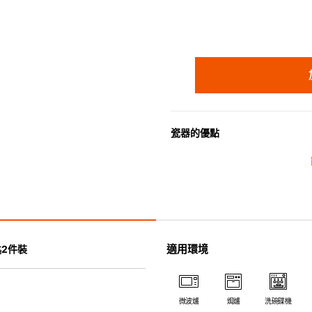
瓷器的優點
• 耐熱性極佳，適用於微波爐，
• 耐冷(低至零下20℃)。可放
• 污漬容易脫落,清潔和保養十分
• 可用於洗碗機。
• 高密度陶瓷防止水分吸收，以
• 合乎食用安全的塗層表面，幾
適用環境
2件裝
• 即使經常使用亦不會容易吸取
*不可直接用於熱源上
微波爐
焗爐
洗碗碟機