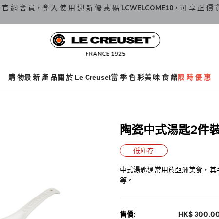
 官 網 會 員，登 入 使 用 迎 新 優 惠 碼
LCWELCOME10
，可 享 正 價 
購 物
最 新 產 品
關 於 Le Creuset
當 季 色 彩
美 味 食 譜
限 時 優 惠
陶瓷中式湯匙2件裝 C
低庫存
中式湯匙通常用於亞洲美食，其
等。
售價:
HK$ 300.0