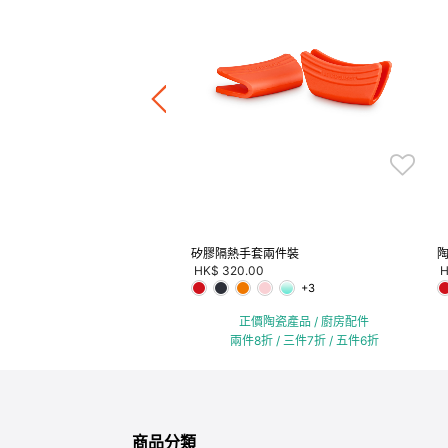
湯盅2件裝
.00
正價陶瓷產品 / 廚房配件
件8折 / 三件7折 / 五件6折
矽膠隔熱手套兩件裝
HK$ 320.00
H
+3
正價陶瓷產品 / 廚房配件
兩件8折 / 三件7折 / 五件6折
商品分類