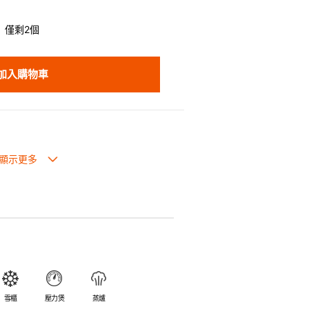
僅剩2個
加入購物車
也可放入焗爐，耐熱程度高達260℃。
入雪櫃和冰箱。
簡易。
避免裂開。
乎不黏，食物容易脫落，清洗方便。
食物氣味。
雪櫃
壓力煲
蒸爐