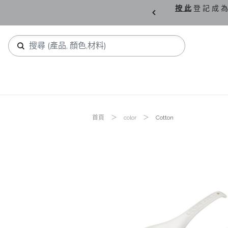
購 父 親 節 精 選。
按 此
登 記 成 為
首頁
color
Cotton