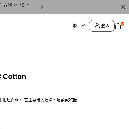
貨 品 額 外 9 折。
香 港 / 澳 門 訂 單 滿 HK
0
登入
otton
手把短而粗。 它主要用於喝湯，燉菜或吃飯
0