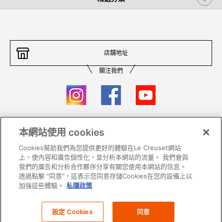
店舖地址
關注我們
本網站使用 cookies
聯絡我們
條件及細則
Cookies幫助我們為您提供更好的體驗在Le Creuset網站
私隱政策
保養及使用
上，使內容和廣告個性化，並分析本網站的流量。 我們會與
我們的廣告和分析合作夥伴分享有關您使用本網站的信息。
加入我們
Super MEGA SALE 條款及細則​
透過點擊 "同意"，這表示您同意存儲Cookies在您的設備上以
加強這些體驗。
私隱政策
All images and contents are © Le Creuset Hong Kong. All rights reserved.
設定 Cookies
同意