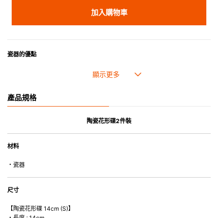
加入購物車
瓷器的優點
• 耐熱性極佳，適用於微波爐，也可放入焗爐，耐熱程度高達260℃。
• 耐冷(低至零下20℃)。可放入雪櫃和冰箱。
• 污漬容易脫落,清潔和保養十分簡易。
產品規格
• 可用於洗碗機。
• 高密度陶瓷防止水分吸收，以避免裂開。
• 合乎食用安全的塗層表面，幾乎不黏，食物容易脫落，清洗方便。
陶瓷花形碟2件裝
• 即使經常使用亦不會容易吸取食物氣味。
材料
*不可直接用於熱源上
・瓷器
尺寸
【陶瓷花形碟 14cm (S)】
・長度 : 14cm