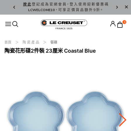
精 選。
按 此
登 記 成 為 官 網 會 員，登 入 使 用 迎 新 優 惠 碼
香 港 / 澳 
LCWELCOME10
，可 享 正 價 貨 品 額 外 9 折。
0
首頁
陶 瓷 產 品
餐碟
陶瓷花形碟2件裝 23厘米 Coastal Blue