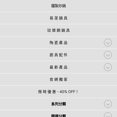
鐵製炒鍋
易 潔 鍋 具
琺 瑯 鋼 鍋 具
陶 瓷 產 品
廚 具 配 件
最 新 產 品
官 網 獨 家
限 時 優 惠 - 40% OFF！
系列分類
精選分類