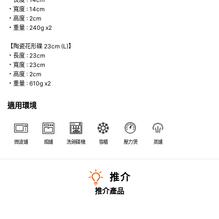
・寬度 : 14cm
・高度 : 2cm
・重量 : 240g x2
【陶瓷花形碟 23cm (L)】
・長度 : 23cm
・寬度 : 23cm
・高度 : 2cm
・重量 : 610g x2
適用環境
微波爐
焗爐
洗碗碟機
雪櫃
壓力煲
蒸爐
推介
推介產品