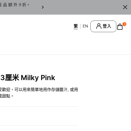
貨 品 額 外 9 折。
香 港 / 澳 門 訂 單 滿 HK
0
登入
米 Milky Pink
歡迎，可以用來簡單地用作存儲醬汁, 或用
或甜點。
0