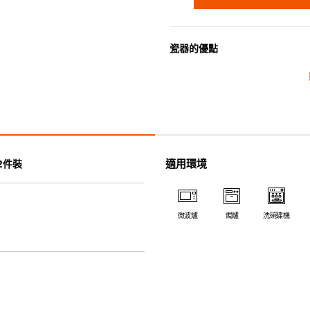
瓷器的優點
• 耐熱性極佳，適用於微波爐，
• 耐冷(低至零下20℃)。可放
• 污漬容易脫落,清潔和保養十分
• 可用於洗碗機。
• 高密度陶瓷防止水分吸收，以
• 合乎食用安全的塗層表面，幾
適用環境
2件裝
• 即使經常使用亦不會容易吸取
*不可直接用於熱源上
微波爐
焗爐
洗碗碟機