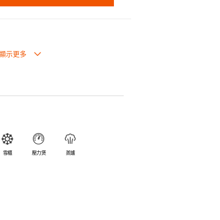
也可放入焗爐，耐熱程度高達260℃。
入雪櫃和冰箱。
簡易。
避免裂開。
乎不黏，食物容易脫落，清洗方便。
食物氣味。
雪櫃
壓力煲
蒸爐