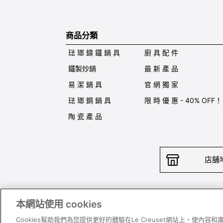
商品分類
琺 瑯 鑄 鐵 鍋 具
廚 具 配 件
鐵製炒鍋
最 新 產 品
易 潔 鍋 具
官 網 獨 家
琺 瑯 鋼 鍋 具
限 時 優 惠 - 40% OFF！
陶 瓷 產 品
店舖
本網站使用 cookies
聯絡我
Cookies幫助我們為您提供更好的體驗在Le Creuset網站上，使內