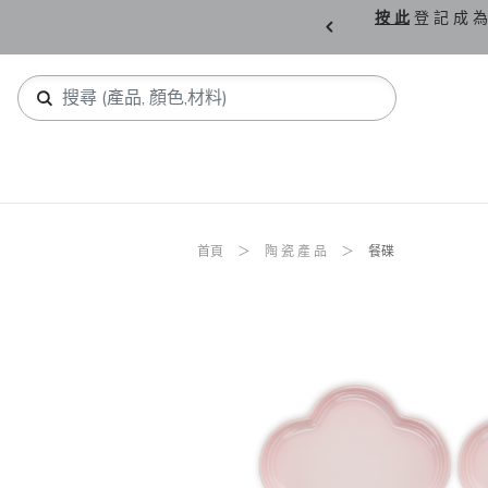
購 父 親 節 精 選。
按 此
登 記 成 為
首頁
陶 瓷 產 品
餐碟