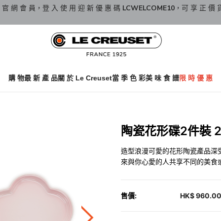
 官 網 會 員，登 入 使 用 迎 新 優 惠 碼
LCWELCOME10
，可 享 正 價 
購 物
最 新 產 品
關 於 Le Creuset
當 季 色 彩
美 味 食 譜
限 時 優 惠
陶瓷花形碟2件裝 23厘
造型浪漫可愛的花形陶瓷產品深受
來與你心愛的人共享不同的美食
售價:
HK$ 960.0