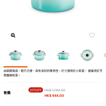
由碳鋼製成，輕巧方便，具有良好的導熱性。尺寸適用於小家庭， 建議用於烹
煮麵條和湯。
Price reduced from
HK$ 1,180.00
to
20％OFF
售價:
HK$ 944.00