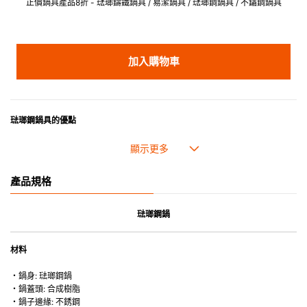
正價鍋具產品8折 - 琺瑯鑄鐵鍋具 / 易潔鍋具 / 琺瑯鋼鍋具 / 不鏽鋼鍋具
加入購物車
琺瑯鋼鍋具
的優點
琺瑯鋼鍋具加熱均匀快速，且易於清潔，是屋企滾燙煮麵的理想選擇。
產品規格
琺瑯鋼鍋
材料
・鍋身: 琺瑯鋼鍋
・鍋蓋頭: 合成樹脂
・鍋子邊緣: 不銹鋼