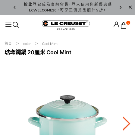
精 選。
按 此
登 記 成 為 官 網 會 員，登 入 使 用 迎 新 優 惠 碼
香 港 / 澳 
LCWELCOME10
，可 享 正 價 貨 品 額 外 9 折。
0
首頁
color
Cool Mint
琺瑯鋼鍋 20厘米 Cool Mint