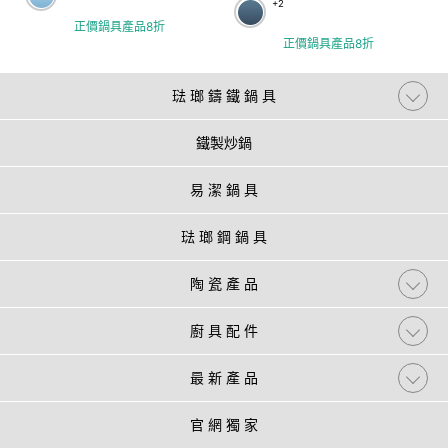
+2
正價鍋具產品8折
正價鍋具產品8折
琺 瑯 鑄 鐵 鍋 具
鐵製炒鍋
易 潔 鍋 具
琺 瑯 鋼 鍋 具
陶 瓷 產 品
廚 具 配 件
最 新 產 品
官 網 獨 家