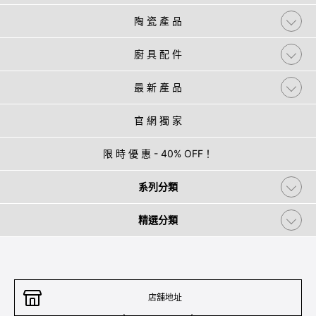
陶 瓷 產 品
廚 具 配 件
最 新 產 品
官 網 獨 家
限 時 優 惠 - 40% OFF！
系列分類
精選分類
店舖地址