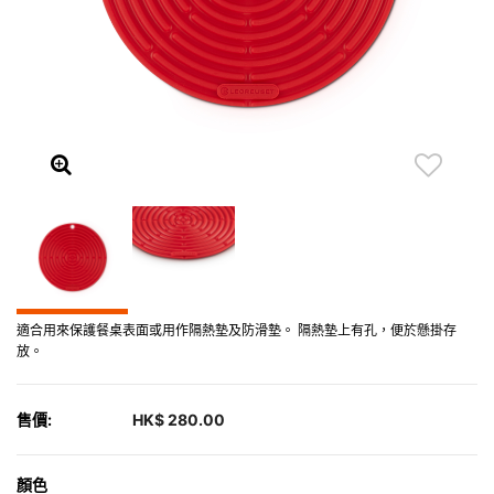
適合用來保護餐桌表面或用作隔熱墊及防滑墊。 隔熱墊上有孔，便於懸掛存
放。
售價:
HK$ 280.00
顏色