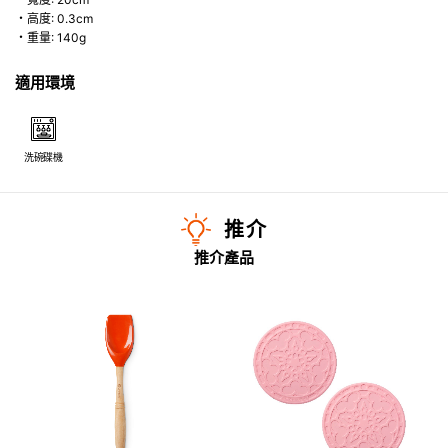
・高度: 0.3cm
・重量: 140g
適用環境
洗碗碟機
推介
推介產品