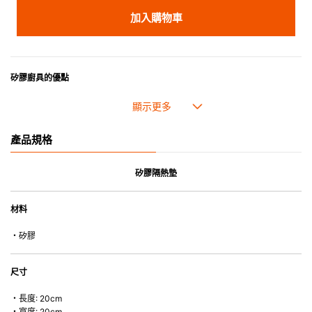
加入購物車
矽膠廚具的優點
• 耐熱高達250℃，耐冷低至-40℃。
• 採用高質素的矽膠製造，耐用性佳，不易變形，能重複使用。
• 耐熱耐冷，適用於微波爐、焗爐、蒸爐、雪櫃和冰箱。
產品規格
• 不會容易吸取食物氣味。
矽膠隔熱墊
材料
・矽膠
尺寸
・長度: 20cm
・寬度: 20cm