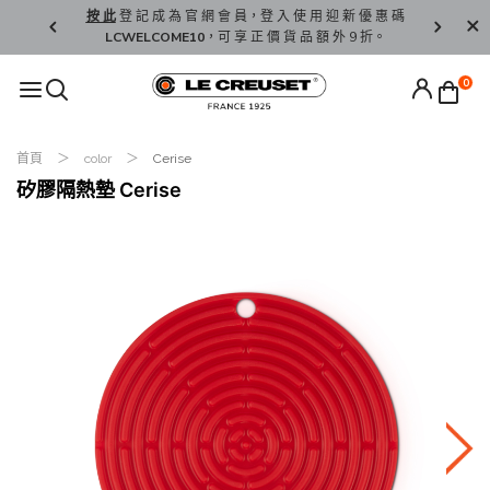
精 選。
按 此
登 記 成 為 官 網 會 員，登 入 使 用 迎 新 優 惠 碼
香 港 / 澳 
LCWELCOME10
，可 享 正 價 貨 品 額 外 9 折。
0
首頁
color
Cerise
矽膠隔熱墊 Cerise