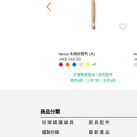
正價陶瓷產品 / 廚房配件
件8折 / 三件7折 / 五件6折
Venus 木柄矽膠杓 (大)
H
HK$ 340.00
H
+1
正價陶瓷產品 / 廚房配件
兩件8折 / 三件7折 / 五件6折
商品分類
琺 瑯 鑄 鐵 鍋 具
廚 具 配 件
鐵製炒鍋
最 新 產 品