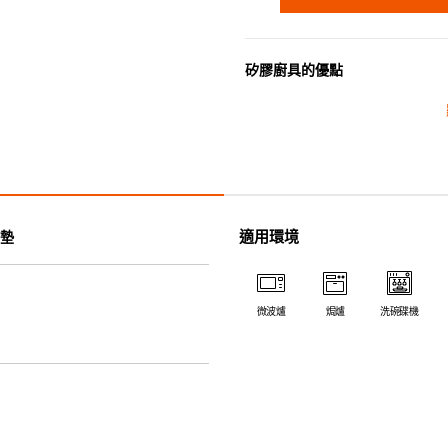
矽膠廚具的優點
• 耐熱高達250℃，耐冷低至-4
• 採用高質素的矽膠製造，耐用
• 耐熱耐冷，適用於微波爐、焗
• 不會容易吸取食物氣味。
適用環境
墊
微波爐
焗爐
洗碗碟機