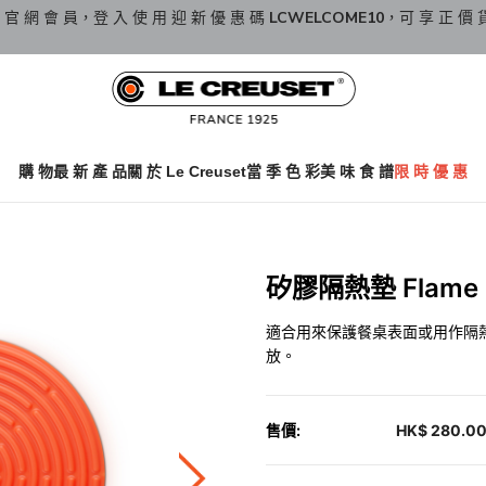
 官 網 會 員，登 入 使 用 迎 新 優 惠 碼
LCWELCOME10
，可 享 正 價 
購 物
最 新 產 品
關 於 Le Creuset
當 季 色 彩
美 味 食 譜
限 時 優 惠
矽膠隔熱墊 Flame
適合用來保護餐桌表面或用作隔
放。
售價:
HK$ 280.0