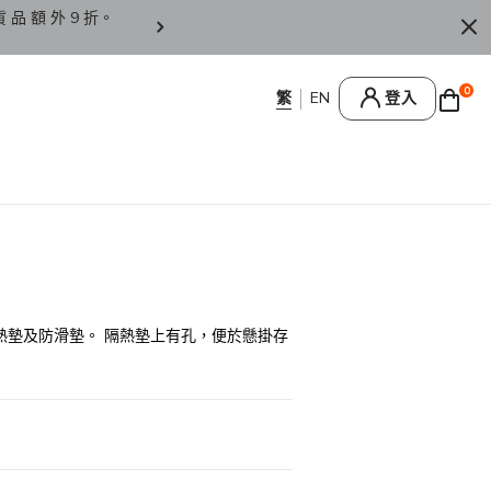
貨 品 額 外 9 折。
香 港 / 澳 門 訂 單 滿 HK
0
登入
熱墊及防滑墊。 隔熱墊上有孔，便於懸掛存
0