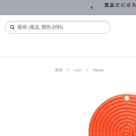
購 父 親 節 精 選。
按 此
登 記 成 為
首頁
color
Flame