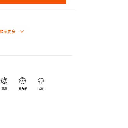
0℃。
性佳，不易變形，能重複使用。
爐、蒸爐、雪櫃和冰箱。
雪櫃
壓力煲
蒸爐