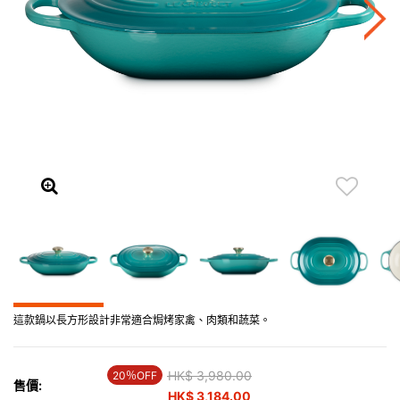
這款鍋以長方形設計非常適合焗烤家禽、肉類和蔬菜。
Price reduced from
HK$ 3,980.00
to
20％OFF
售價:
HK$ 3,184.00