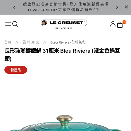
精 選。
按 此
登 記 成 為 官 網 會 員，登 入 使 用 迎 新 優 惠 碼
香 港 / 澳 
LCWELCOME10
，可 享 正 價 貨 品 額 外 9 折。
0
首頁
最 新 產 品
Bleu Riviera (全新色彩)
長形琺瑯鑄鐵鍋 31厘米 Bleu Riviera (淺金色鍋蓋
頭)
新產品