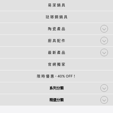
易 潔 鍋 具
琺 瑯 鋼 鍋 具
陶 瓷 產 品
廚 具 配 件
最 新 產 品
官 網 獨 家
限 時 優 惠 - 40% OFF！
系列分類
精選分類