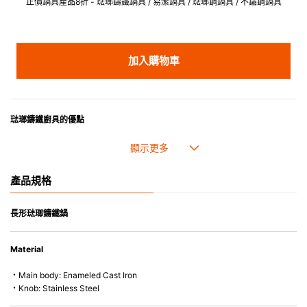
正價鍋具產品8折 - 琺瑯鑄鐵鍋具 / 易潔鍋具 / 琺瑯鋼鍋具 / 不鏽鋼鍋具
加入購物車
琺瑯鑄鐵廚具的優點
• 琺瑯鑄鐵傳熱性均勻，不會產生過熱點。
• 最適合直接上桌，既實用又有體面，是 飲食視覺的一大享受。
• 超卓的存熱功能。
產品規格
• 重身的鍋蓋能有助防止蒸氣溜走,易於 保持食物的原汁原味。
• 節省能源。
• 琺瑯抗酸鹼，不會殘留氣味，安全衛生。
長形琺瑯鑄鐵鍋
• 適用於多種熱源，例如明火、電磁爐或焗爐（微波爐除外）。
Material
・Main body: Enameled Cast Iron
・Knob: Stainless Steel