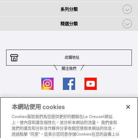
系列分類
精選分類
店舖地址
關注我們
本網站使用 cookies
聯絡我們
條件及細則
Cookies幫助我們為您提供更好的體驗在Le Creuset網站
私隱政策
保養及使用
上，使內容和廣告個性化，並分析本網站的流量。 我們會與
我們的廣告和分析合作夥伴分享有關您使用本網站的信息。
加入我們
Super MEGA SALE 條款及細則​
透過點擊 "同意"，這表示您同意存儲Cookies在您的設備上以