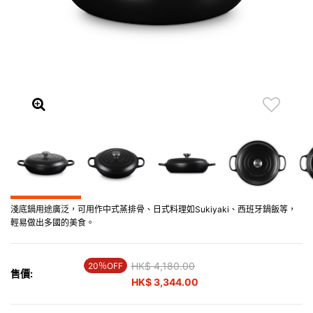
淺底鍋用途廣泛，可用作中式蒸排骨、日式料理如Sukiyaki、西班牙鍋飯等，
輕易做出多國的美食。
Price reduced from
HK$ 4,180.00
to
20％OFF
售價:
HK$ 3,344.00