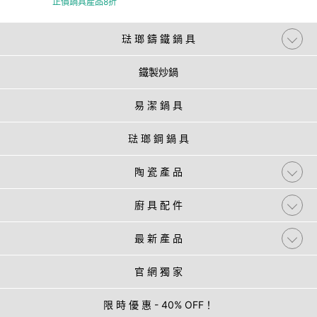
正價鍋具產品8折
琺 瑯 鑄 鐵 鍋 具
鐵製炒鍋
易 潔 鍋 具
琺 瑯 鋼 鍋 具
陶 瓷 產 品
廚 具 配 件
最 新 產 品
官 網 獨 家
限 時 優 惠 - 40% OFF！