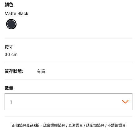
顏色
Matte Black
selected
尺寸
30 cm
貨存狀態:
有貨
數量
正價鍋具產品8折 - 琺瑯鑄鐵鍋具 / 易潔鍋具 / 琺瑯鋼鍋具 / 不鏽鋼鍋具