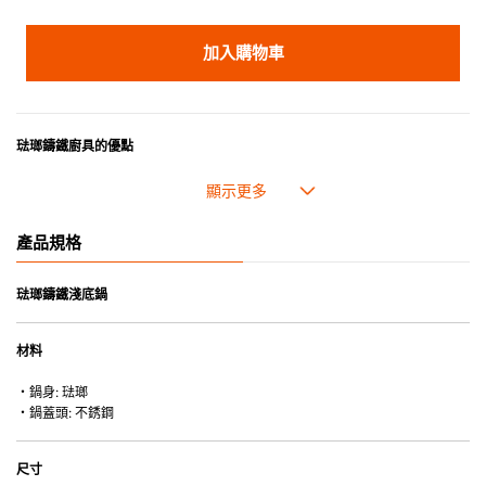
加入購物車
琺瑯鑄鐵廚具的優點
• 琺瑯鑄鐵傳熱性均勻，不會產生過熱點。
• 最適合直接上桌，既實用又有體面，是 飲食視覺的一大享受。
• 超卓的存熱功能。
產品規格
• 重身的鍋蓋能有助防止蒸氣溜走,易於 保持食物的原汁原味。
• 節省能源。
• 琺瑯抗酸鹼，不會殘留氣味，安全衛生。
琺瑯鑄鐵淺底鍋
• 適用於多種熱源，例如明火、電磁爐或焗爐（微波爐除外）。
材料
・鍋身: 琺瑯
・鍋蓋頭: 不銹鋼
尺寸