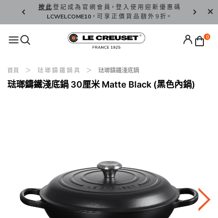
精 選。
按 此
登 記 成 為 官 網 會 員，登 入 使 用 迎 新 優 惠 碼
香 港 / 澳 
LCWELCOME10
，可 享 正 價 貨 品 額 外 9 折。
0
首頁
琺 瑯 鑄 鐵 鍋 具
琺瑯鑄鐵淺底鍋
琺瑯鑄鐵淺底鍋 30厘米 Matte Black (黑色內鍋)