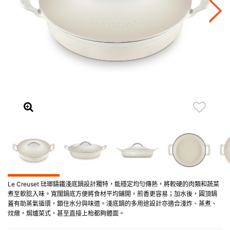
Le Creuset 琺瑯鑄鐵淺底鍋設計獨特，能穩定均勻傳熱，將較硬的肉類和蔬菜
煮至軟腍入味。寬闊鍋底方便將食材平均鋪開，煎香更容易；加水後，圓頂鍋
蓋有助蒸氣循環，鎖住水分與味道。淺底鍋的多用途設計亦適合淺炸、蒸煮、
炆燉，焗爐菜式，甚至直接上枱都夠體面。