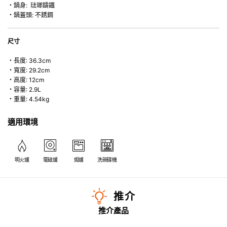
・鍋身: 琺瑯鑄鐵
・鍋蓋頭: 不銹鋼
尺寸
・長度: 36.3cm
・寬度: 29.2cm
・高度: 12cm
・容量: 2.9L
・重量: 4.54kg
適用環境
明火爐
電磁爐
焗爐
洗碗碟機
推介
推介產品