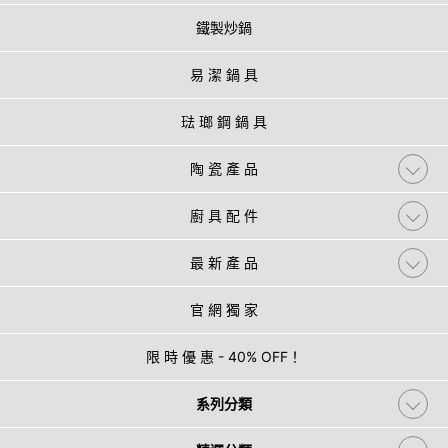
鐵製炒鍋
易 潔 鍋 具
琺 瑯 鋼 鍋 具
陶 瓷 產 品
廚 具 配 件
最 新 產 品
官 網 獨 家
限 時 優 惠 - 40% OFF！
系列分類