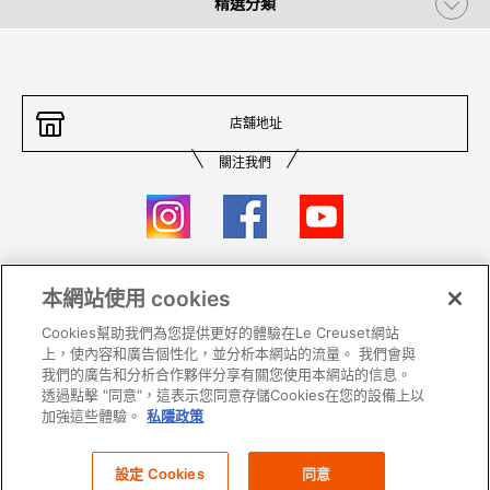
精選分類
店舖地址
關注我們
本網站使用 cookies
聯絡我們
條件及細則
Cookies幫助我們為您提供更好的體驗在Le Creuset網站
私隱政策
保養及使用
上，使內容和廣告個性化，並分析本網站的流量。 我們會與
我們的廣告和分析合作夥伴分享有關您使用本網站的信息。
加入我們
Super MEGA SALE 條款及細則​
透過點擊 "同意"，這表示您同意存儲Cookies在您的設備上以
加強這些體驗。
私隱政策
All images and contents are © Le Creuset Hong Kong. All rights reserved.
設定 Cookies
同意