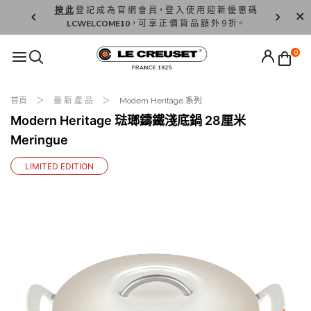
精 選。
按 此
登 記 成 為 官 網 會 員，登 入 使 用 迎 新 優 惠 碼
香 港 / 澳 
LCWELCOME10
，可 享 正 價 貨 品 額 外 9 折。
0
首頁
最 新 產 品
Modern Heritage 系列
Modern Heritage 琺瑯鑄鐵淺底鍋 28厘米
Meringue
LIMITED EDITION