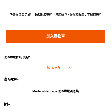
正價鍋具產品8折 - 琺瑯鑄鐵鍋具 / 易潔鍋具 / 琺瑯鋼鍋具 / 不鏽鋼鍋具
加入購物車
琺瑯鑄鐵廚具的優點
• 琺瑯鑄鐵傳熱性均勻，不會產生過熱點。
• 最適合直接上桌，既實用又有體面，是 飲食視覺的一大享受。
• 超卓的存熱功能。
產品規格
• 重身的鍋蓋能有助防止蒸氣溜走,易於 保持食物的原汁原味。
• 節省能源。
• 琺瑯抗酸鹼，不會殘留氣味，安全衛生。
Modern Heritage 琺瑯鑄鐵淺底鍋
• 適用於多種熱源，例如明火、電磁爐或焗爐（微波爐除外）。
材料