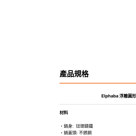
產品規格
Elphaba 浮雕
材料
・鍋身: 琺瑯鑄鐵
・鍋蓋頭: 不銹鋼