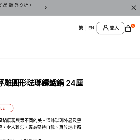
貨 品 額 外 9 折。
香 港 / 澳 門 訂 單 滿 HK
0
登入
ba 浮雕圓形琺瑯鑄鐵鍋 24厘
LE
形鑄鐵鍋展現與眾不同的美。深綠琺瑯外層及黑
足，令人難忘。專為堅持自我、勇於走出獨