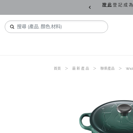
購 父 親 節 精 選。
按 此
登 記 成 為
首頁
最 新 產 品
聯乘產品
Wic