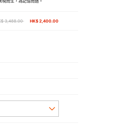
表現而生，為記憶而造。
ice reduced from
K$ 3,488.00
to
HK$ 2,400.00