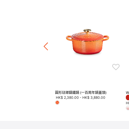
鐵鍋 (淺金色鍋蓋頭)
80.00
-
HK$ 4,680.00
正價鍋具產品8折
圓形琺瑯鑄鐵鍋 (一百周年鍋蓋頭)
W
HK$ 2,380.00
-
HK$ 3,880.00
H