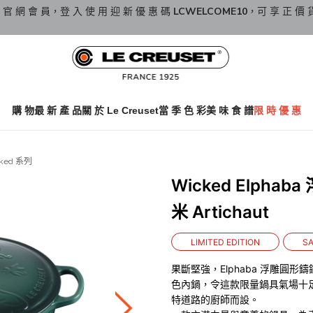
 官 網 會 員，登 入 使 用 迎 新 優 惠 碼
LCWELCOME10
，可 享 正 價 
購 物
最 新 產 品
關 於 Le Creuset
當 季 色 彩
美 味 食 譜
限 時 優 惠
ked 系列
Wicked Elpha
米 Artichaut
LIMITED EDITION
SA
果斷堅強，Elphaba 浮雕圓
色內鍋，令這款限量鍋具氣場十
特道路的廚師而設。