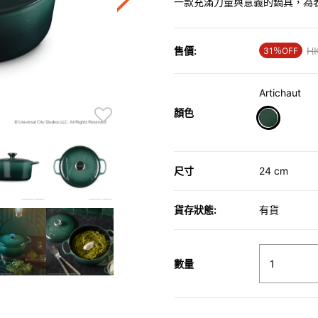
一款充滿力量與意義的鍋具，為
售價:
Pr
H
31％OFF
Artichaut
顏色
selected
尺寸
24 cm
貨存狀態:
有貨
數量