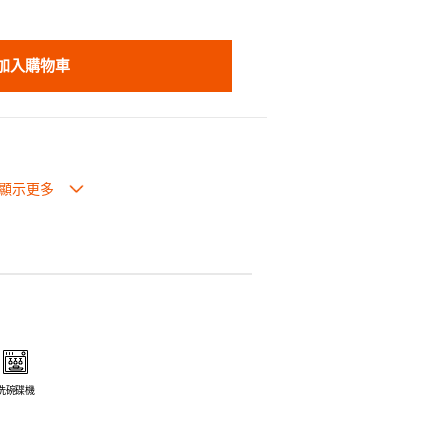
加入購物車
生過熱點。
體面，是 飲食視覺的一大享受。
走,易於 保持食物的原汁原味。
安全衛生。
電磁爐或焗爐（微波爐除外）。
洗碗碟機