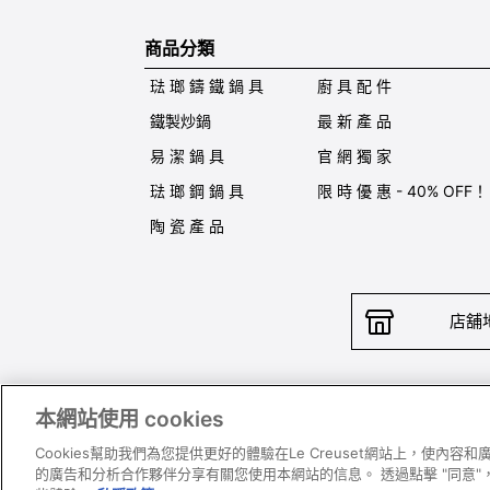
商品分類
琺 瑯 鑄 鐵 鍋 具
廚 具 配 件
鐵製炒鍋
最 新 產 品
易 潔 鍋 具
官 網 獨 家
琺 瑯 鋼 鍋 具
限 時 優 惠 - 40% OFF！
陶 瓷 產 品
店舖
本網站使用 cookies
聯絡我
Cookies幫助我們為您提供更好的體驗在Le Creuset網站上，使內
的廣告和分析合作夥伴分享有關您使用本網站的信息。 透過點擊 "同意"，