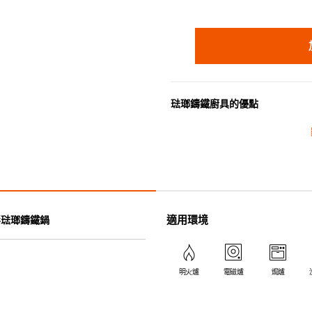
琺瑯鑄鐵廚具的優點
• 琺瑯鑄鐵傳熱性均勻，不會產
• 最適合直接上桌，既實用又有
• 超卓的存熱功能。
• 重身的鍋蓋能有助防止蒸氣溜
• 節省能源。
• 琺瑯抗酸鹼，不會殘留氣味，
適用環境
圓形琺瑯鑄鐵鍋
• 適用於多種熱源，例如明火、
明火爐
電磁爐
焗爐