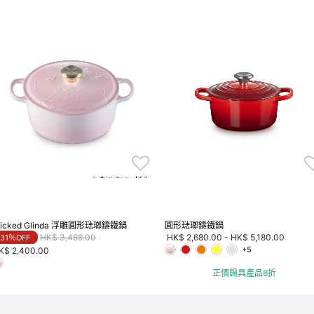
icked Glinda 浮雕圓形琺瑯鑄鐵鍋
圓形琺瑯鑄鐵鍋
Price reduced from
to
HK$ 3,488.00
HK$ 2,680.00
-
HK$ 5,180.00
31％OFF
+5
K$ 2,400.00
正價鍋具產品8折