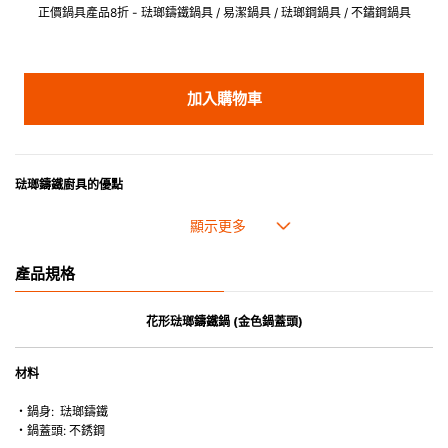
正價鍋具產品8折 - 琺瑯鑄鐵鍋具 / 易潔鍋具 / 琺瑯鋼鍋具 / 不鏽鋼鍋具
加入購物車
琺瑯鑄鐵廚具的優點
• 琺瑯鑄鐵傳熱性均勻，不會產生過熱點。
• 最適合直接上桌，既實用又有體面，是 飲食視覺的一大享受。
• 超卓的存熱功能。
產品規格
• 重身的鍋蓋能有助防止蒸氣溜走,易於 保持食物的原汁原味。
• 節省能源。
• 琺瑯抗酸鹼，不會殘留氣味，安全衛生。
花形琺瑯鑄鐵鍋 (金色鍋蓋頭)
• 適用於多種熱源，例如明火、電磁爐或焗爐（微波爐除外）。
材料
・鍋身: 琺瑯鑄鐵
・鍋蓋頭: 不銹鋼