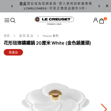
精 選。
按 此
登 記 成 為 官 網 會 員，登 入 使 用 迎 新 優 惠 碼
香 港 / 澳 
LCWELCOME10
，可 享 正 價 貨 品 額 外 9 折。
0
首頁
最 新 產 品
Flower 系列
花形琺瑯鑄鐵鍋 20厘米 White (金色鍋蓋頭)
新產品