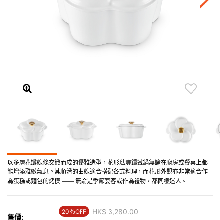
以多層花瓣線條交織而成的優雅造型，花形琺瑯鑄鐵鍋無論在廚房或餐桌上都
能增添雅緻氣息。其順滑的曲線適合搭配各式料理，而花形外觀亦非常適合作
為蛋糕或麵包的烤模 —— 無論是季節宴客或作為禮物，都同樣迷人。
Price reduced from
HK$ 3,280.00
to
20％OFF
售價: