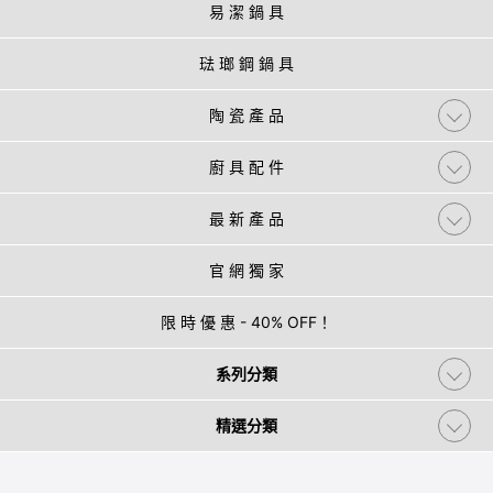
易 潔 鍋 具
琺 瑯 鋼 鍋 具
陶 瓷 產 品
廚 具 配 件
最 新 產 品
官 網 獨 家
限 時 優 惠 - 40% OFF！
系列分類
精選分類