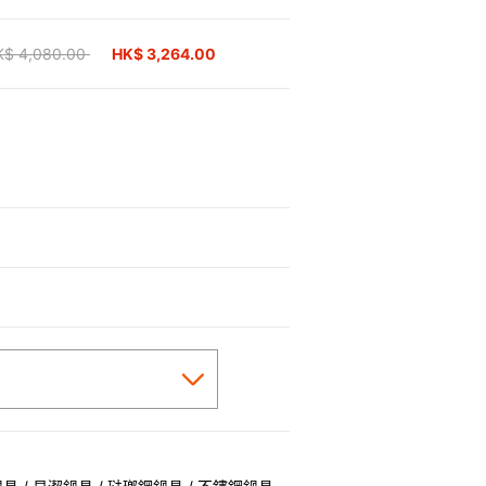
ice reduced from
K$ 4,080.00
to
HK$ 3,264.00