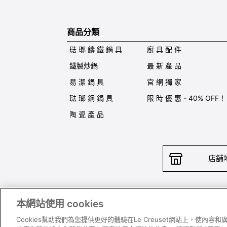
商品分類
琺 瑯 鑄 鐵 鍋 具
廚 具 配 件
鐵製炒鍋
最 新 產 品
易 潔 鍋 具
官 網 獨 家
琺 瑯 鋼 鍋 具
限 時 優 惠 - 40% OFF！
陶 瓷 產 品
店舖
本網站使用 cookies
聯絡我
Cookies幫助我們為您提供更好的體驗在Le Creuset網站上，使內