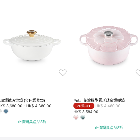
瑯鑄鐵深炒鍋 (金色鍋蓋頭)
Petal 花瓣造型圓形琺瑯鑄鐵鍋
Price reduced from
to
K$ 3,680.00
-
HK$ 4,380.00
HK$ 4,480.00
20％OFF
HK$ 3,584.00
正價鍋具產品8折
正價鍋具產品8折