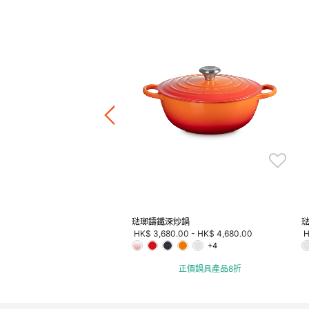
鐵鍋 (淺金色鍋蓋頭)
Price reduced from
to
HK$ 3,580.00
F
4.00
正價鍋具產品8折
琺瑯鑄鐵深炒鍋
琺
HK$ 3,680.00
-
HK$ 4,680.00
H
+4
正價鍋具產品8折