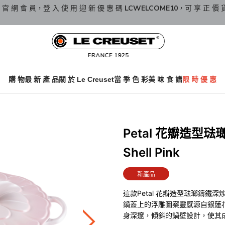
 官 網 會 員，登 入 使 用 迎 新 優 惠 碼
LCWELCOME10
，可 享 正 價 
購 物
最 新 產 品
關 於 Le Creuset
當 季 色 彩
美 味 食 譜
限 時 優 惠
Petal 花瓣造型
Shell Pink
新產品
這款Petal 花瓣造型琺瑯鑄
鍋蓋上的浮雕圖案靈感源自銀蓮
身深邃，傾斜的鍋壁設計，使其