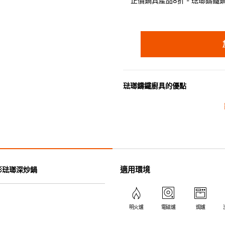
正價鍋具產品8折 - 琺瑯鑄鐵鍋具
琺瑯鑄鐵廚具的優點
• 琺瑯鑄鐵傳熱性均勻，不會產
• 最適合直接上桌，既實用又有
• 超卓的存熱功能。
• 重身的鍋蓋能有助防止蒸氣溜
• 節省能源。
• 琺瑯抗酸鹼，不會殘留氣味，
適用環境
圓形琺瑯深炒鍋
• 適用於多種熱源，例如明火、
明火爐
電磁爐
焗爐