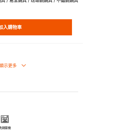
 / 易潔鍋具 / 琺瑯鋼鍋具 / 不鏽鋼鍋具
加入購物車
生過熱點。
體面，是 飲食視覺的一大享受。
走,易於 保持食物的原汁原味。
安全衛生。
電磁爐或焗爐（微波爐除外）。
洗碗碟機