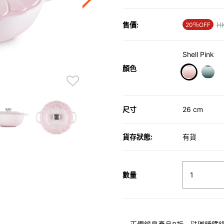
售價:
Pr
H
20％OFF
Shell Pink
顏色
selected
尺寸
26 cm
貨存狀態:
有貨
數量