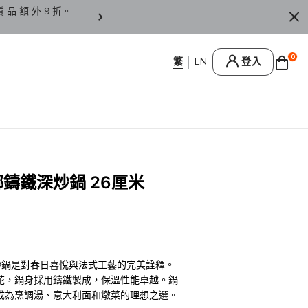
貨 品 額 外 9 折。
香 港 / 澳 門 訂 單 滿 HK
0
登入
琺瑯鑄鐵深炒鍋 26厘米
鐵深炒鍋是對春日喜悅與法式工藝的完美詮釋。
花，鍋身採用鑄鐵製成，保溫性能卓越。鍋
成為烹調湯、意大利面和燉菜的理想之選。