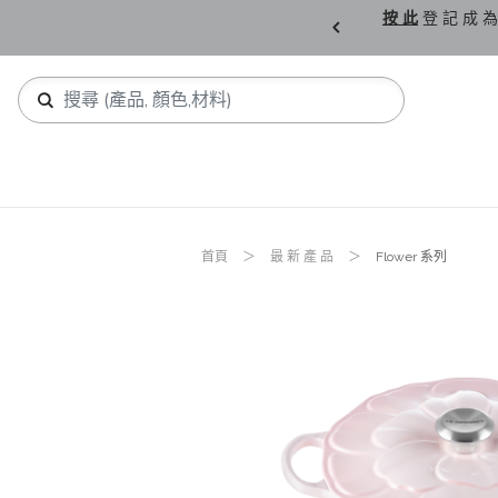
購 父 親 節 精 選。
按 此
登 記 成 為
首頁
最 新 產 品
Flower 系列