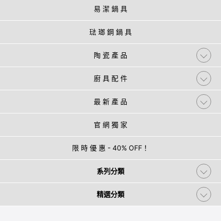
易 潔 鍋 具
琺 瑯 鋼 鍋 具
陶 瓷 產 品
廚 具 配 件
最 新 產 品
官 網 獨 家
限 時 優 惠 - 40% OFF！
系列分類
精選分類