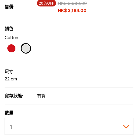
Price reduced from
HK$ 3,980.00
to
20％OFF
售價:
HK$ 3,184.00
顏色
Cotton
selected
尺寸
22 cm
貨存狀態:
有貨
數量