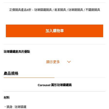
正價鍋具產品8折 - 琺瑯鑄鐵鍋具 / 易潔鍋具 / 琺瑯鋼鍋具 / 不鏽鋼鍋具
加入購物車
琺瑯鑄鐵廚具的優點
• 琺瑯鑄鐵傳熱性均勻，不會產生過熱點。
• 最適合直接上桌，既實用又有體面，是 飲食視覺的一大享受。
• 超卓的存熱功能。
產品規格
• 重身的鍋蓋能有助防止蒸氣溜走,易於 保持食物的原汁原味。
• 節省能源。
• 琺瑯抗酸鹼，不會殘留氣味，安全衛生。
Carousel 圓形琺瑯鑄鐵鍋
• 適用於多種熱源，例如明火、電磁爐或焗爐（微波爐除外）。
材料
・鍋身: 琺瑯鑄鐵