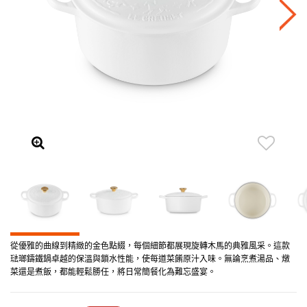
從優雅的曲線到精緻的金色點綴，每個細節都展現旋轉木馬的典雅風采。這款
琺瑯鑄鐵鍋卓越的保溫與鎖水性能，使每道菜餚原汁入味。無論烹煮湯品、燉
菜還是煮飯，都能輕鬆勝任，將日常簡餐化為難忘盛宴。