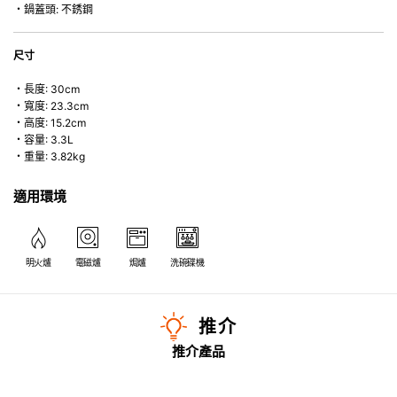
・鍋蓋頭: 不銹鋼
尺寸
・長度: 30cm
・寬度: 23.3cm
・高度: 15.2cm
・容量: 3.3L
・重量: 3.82kg
適用環境
明火爐
電磁爐
焗爐
洗碗碟機
推介
推介產品