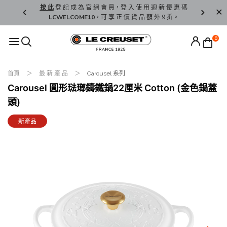
精 選。
按 此
登 記 成 為 官 網 會 員，登 入 使 用 迎 新 優 惠 碼
香 港 / 澳 
LCWELCOME10
，可 享 正 價 貨 品 額 外 9 折。
0
首頁
最 新 產 品
Carousel 系列
Carousel 圓形琺瑯鑄鐵鍋22厘米 Cotton (金色鍋蓋
頭)
新產品