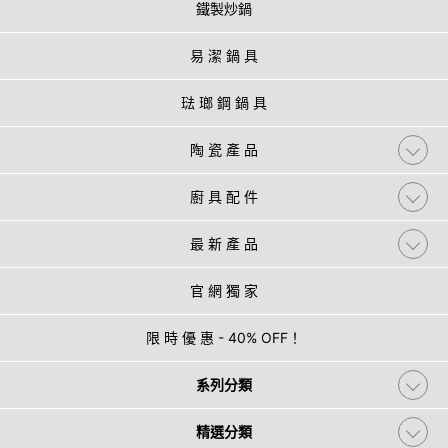
鐵製炒鍋
易 潔 鍋 具
琺 瑯 鋼 鍋 具
陶 瓷 產 品
廚 具 配 件
最 新 產 品
官 網 獨 家
限 時 優 惠 - 40% OFF！
系列分類
精選分類