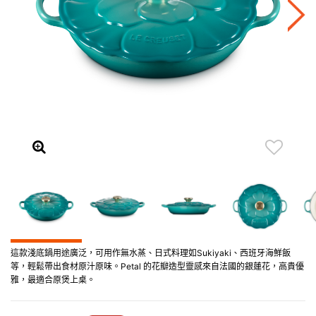
這款淺底鍋用途廣泛，可用作無水蒸、日式料理如Sukiyaki、西班牙海鮮飯
等，輕鬆帶出食材原汁原味。Petal 的花瓣造型靈感來自法國的銀蓮花，高貴優
雅，最適合原煲上桌。