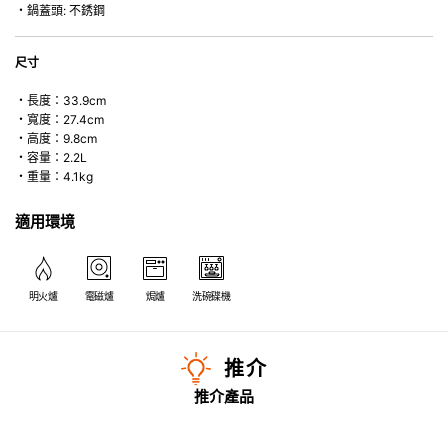
・鍋蓋頭: 不銹鋼
尺寸
・長度：33.9cm
・寬度：27.4cm
・高度：9.8cm
・容量：2.2L
・重量：4.1kg
適用環境
明火爐
電磁爐
焗爐
洗碗碟機
推介
推介產品