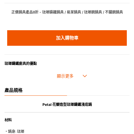
正價鍋具產品8折 - 琺瑯鑄鐵鍋具 / 易潔鍋具 / 琺瑯鋼鍋具 / 不鏽鋼鍋具
加入購物車
琺瑯鑄鐵廚具的優點
• 琺瑯鑄鐵傳熱性均勻，不會產生過熱點。
• 最適合直接上桌，既實用又有體面，是 飲食視覺的一大享受。
• 超卓的存熱功能。
產品規格
• 重身的鍋蓋能有助防止蒸氣溜走,易於 保持食物的原汁原味。
• 節省能源。
• 琺瑯抗酸鹼，不會殘留氣味，安全衛生。
Petal 花瓣造型琺瑯鑄鐵淺底鍋
• 適用於多種熱源，例如明火、電磁爐或焗爐（微波爐除外）。
材料
・鍋身: 琺瑯