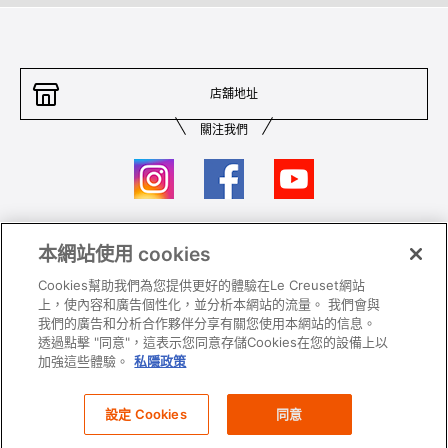
店舖地址
關注我們
本網站使用 cookies
聯絡我們
條件及細則
Cookies幫助我們為您提供更好的體驗在Le Creuset網站
私隱政策
保養及使用
上，使內容和廣告個性化，並分析本網站的流量。 我們會與
我們的廣告和分析合作夥伴分享有關您使用本網站的信息。
加入我們
Super MEGA SALE 條款及細則​
透過點擊 "同意"，這表示您同意存儲Cookies在您的設備上以
加強這些體驗。
私隱政策
All images and contents are © Le Creuset Hong Kong. All rights reserved.
設定 Cookies
同意