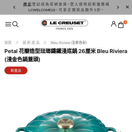
精 選。
按 此
登 記 成 為 官 網 會 員，登 入 使 用 迎 新 優 惠 碼
香 港 / 澳 
LCWELCOME10
，可 享 正 價 貨 品 額 外 9 折。
0
首頁
最 新 產 品
Bleu Riviera (全新色彩)
Petal 花瓣造型琺瑯鑄鐵淺底鍋 26厘米 Bleu Riviera
(淺金色鍋蓋頭)
新產品