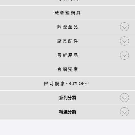
琺 瑯 鋼 鍋 具
陶 瓷 產 品
廚 具 配 件
最 新 產 品
官 網 獨 家
限 時 優 惠 - 40% OFF！
系列分類
精選分類