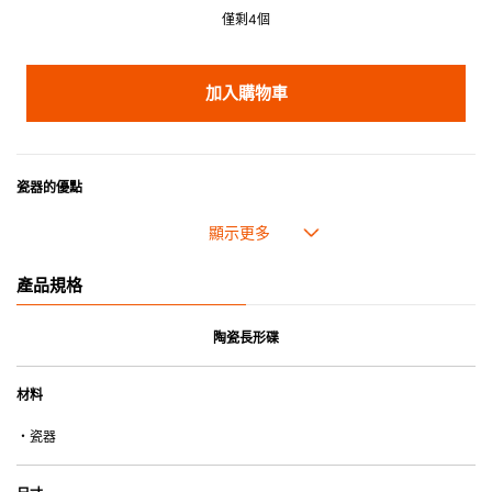
僅剩4個
加入購物車
瓷器的優點
• 耐熱性極佳，適用於微波爐，也可放入焗爐，耐熱程度高達260℃。
• 耐冷(低至零下20℃)。可放入雪櫃和冰箱。
• 污漬容易脫落,清潔和保養十分簡易。
產品規格
• 可用於洗碗機。
• 高密度陶瓷防止水分吸收，以避免裂開。
• 合乎食用安全的塗層表面，幾乎不黏，食物容易脫落，清洗方便。
陶瓷長形碟
• 即使經常使用亦不會容易吸取食物氣味。
材料
*不可直接用於熱源上
・瓷器