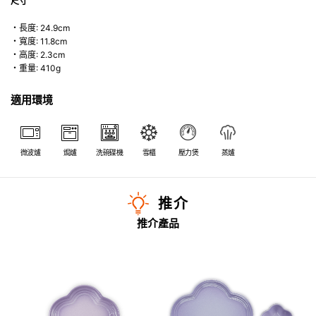
尺寸
・長度: 24.9cm
・寬度: 11.8cm
・高度: 2.3cm
・重量: 410g
適用環境
微波爐
焗爐
洗碗碟機
雪櫃
壓力煲
蒸爐
推介
推介產品