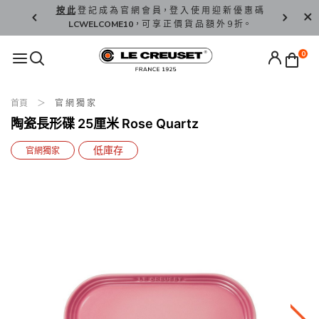
精 選。
按 此
登 記 成 為 官 網 會 員，登 入 使 用 迎 新 優 惠 碼
香 港 / 澳 
LCWELCOME10
，可 享 正 價 貨 品 額 外 9 折。
0
首頁
官 網 獨 家
陶瓷長形碟 25厘米 Rose Quartz
低庫存
官網獨家