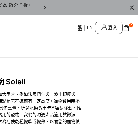
貨 品 額 外 9 折。
香 港 / 澳 門 訂 單 滿 HK
0
登入
oleil
和大型犬，例如法國鬥牛犬，波士頓梗犬，
特點是它在碗前有一定高度，寵物食用時不
夠具備重量，所以寵物食用時不容易移動。推
食用的寵物。我們的陶瓷產品適用於微波
此很容易使乾糧變軟或變熱，以備您的寵物使