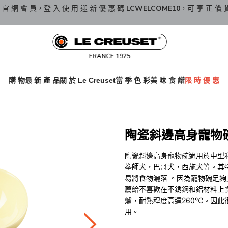
 官 網 會 員，登 入 使 用 迎 新 優 惠 碼
LCWELCOME10
，可 享 正 價 
購 物
最 新 產 品
關 於 Le Creuset
當 季 色 彩
美 味 食 譜
限 時 優 惠
陶瓷斜邊高身寵物碗 S
陶瓷斜邊高身寵物碗適用於中型
拳師犬，巴哥犬，西施犬等。其
易將食物灑落 。因為寵物碗足
薦給不喜歡在不銹鋼和鋁材料上
爐，耐熱程度高達260℃。因
用。