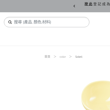
購 父 親 節 精 選。
按 此
登 記 成 為
首頁
color
Soleil