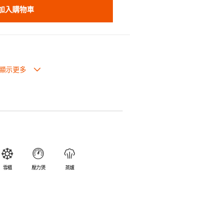
加入購物車
也可放入焗爐，耐熱程度高達260℃。
入雪櫃和冰箱。
簡易。
避免裂開。
乎不黏，食物容易脫落，清洗方便。
食物氣味。
雪櫃
壓力煲
蒸爐