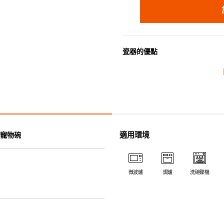
瓷器的優點
• 耐熱性極佳，適用於微波爐，
• 耐冷(低至零下20℃)。可放
• 污漬容易脫落,清潔和保養十分
• 可用於洗碗機。
• 高密度陶瓷防止水分吸收，以
• 合乎食用安全的塗層表面，幾
適用環境
寵物碗
• 即使經常使用亦不會容易吸取
*不可直接用於熱源上
微波爐
焗爐
洗碗碟機