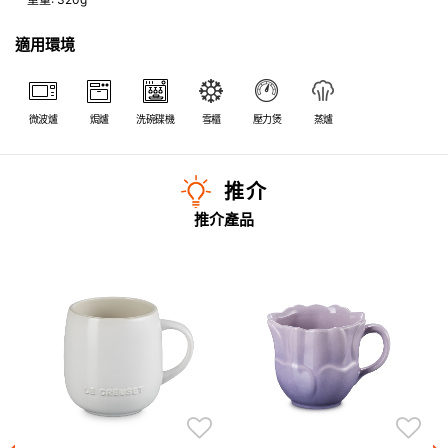
適用環境
微波爐
焗爐
洗碗碟機
雪櫃
壓力煲
蒸爐
推介
推介產品