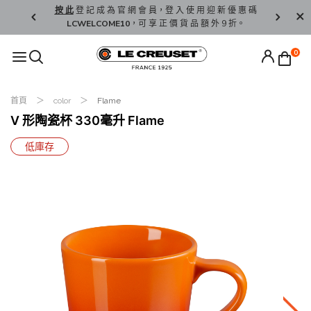
精 選。
按 此
登 記 成 為 官 網 會 員，登 入 使 用 迎 新 優 惠 碼
香 港 / 澳 
LCWELCOME10
，可 享 正 價 貨 品 額 外 9 折。
0
首頁
color
Flame
V 形陶瓷杯 330毫升 Flame
低庫存