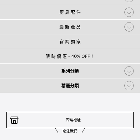
廚 具 配 件
最 新 產 品
官 網 獨 家
限 時 優 惠 - 40% OFF！
系列分類
精選分類
店舖地址
關注我們