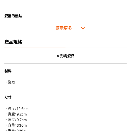
瓷器的優點
• 耐熱性極佳，適用於微波爐，也可放入焗爐，耐熱程度高達260℃。
• 耐冷(低至零下20℃)。可放入雪櫃和冰箱。
• 污漬容易脫落,清潔和保養十分簡易。
產品規格
• 可用於洗碗機。
• 高密度陶瓷防止水分吸收，以避免裂開。
• 合乎食用安全的塗層表面，幾乎不黏，食物容易脫落，清洗方便。
V 形陶瓷杯
• 即使經常使用亦不會容易吸取食物氣味。
材料
*不可直接用於熱源上
・瓷器
尺寸
・長度: 12.6cm
・寬度: 9.2cm
・高度: 9.7cm
・容量: 330ml
・重量: 320g