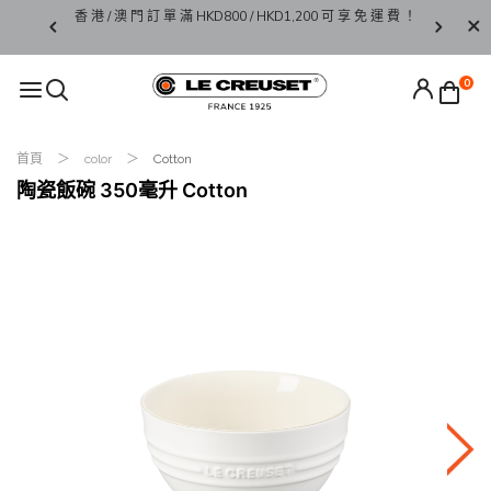
新 優 惠 碼
香 港 / 澳 門 訂 單 滿 HKD800 / HKD1,200 可 享 免 運 費 ！
限 時
 9 折。
0
首頁
color
Cotton
陶瓷飯碗 350毫升 Cotton