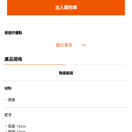
加入購物車
瓷器的優點
• 耐熱性極佳，適用於微波爐，也可放入焗爐，耐熱程度高達260℃。
• 耐冷(低至零下20℃)。可放入雪櫃和冰箱。
• 污漬容易脫落,清潔和保養十分簡易。
產品規格
• 可用於洗碗機。
• 高密度陶瓷防止水分吸收，以避免裂開。
• 合乎食用安全的塗層表面，幾乎不黏，食物容易脫落，清洗方便。
陶瓷飯碗
• 即使經常使用亦不會容易吸取食物氣味。
材料
*不可直接用於熱源上
・瓷器
尺寸
・長度: 12cm
・寬度: 12cm