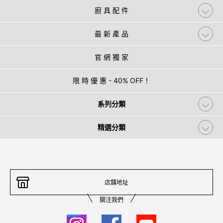
廚 具 配 件
最 新 產 品
官 網 獨 家
限 時 優 惠 - 40% OFF！
系列分類
精選分類
店舖地址
關注我們