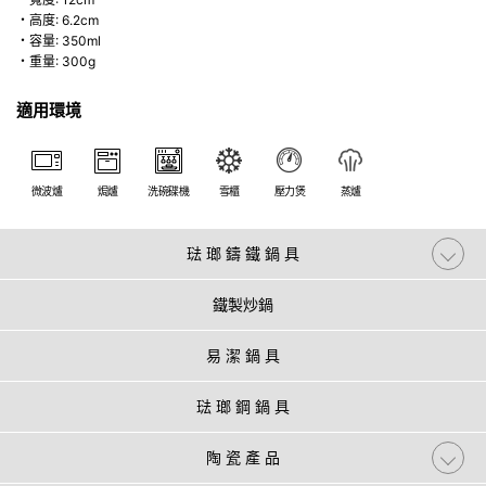
・高度: 6.2cm
・容量: 350ml
・重量: 300g
適用環境
微波爐
焗爐
洗碗碟機
雪櫃
壓力煲
蒸爐
琺 瑯 鑄 鐵 鍋 具
鐵製炒鍋
易 潔 鍋 具
琺 瑯 鋼 鍋 具
陶 瓷 產 品