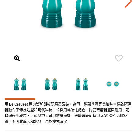
用 Le Creuset 經典鹽和胡椒研磨器套裝，為每一道菜增添完美風味。這款研磨
器融合了傳統造型和現代科技，並採用標誌性配色，陶瓷研磨器堅固耐用，足
以碾碎胡椒粒，且耐腐蝕，可用於研磨鹽。研磨器表面採用 ABS 亞克力膠材
質，不吸收異味和水分，易於擦拭清潔。