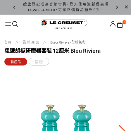
精 選。
按 此
登 記 成 為 官 網 會 員，登 入 使 用 迎 新 優 惠 碼
香 港 / 澳 
LCWELCOME10
，可 享 正 價 貨 品 額 外 9 折。
0
首頁
最 新 產 品
Bleu Riviera (全新色彩)
粗鹽胡椒研磨器套裝 12厘米 Bleu Riviera
售罄
新產品