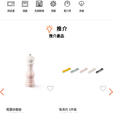
微波爐
焗爐
洗碗碟機
雪櫃
壓力煲
蒸爐
推介
推介產品
粗鹽研磨器
餐具托 5件裝