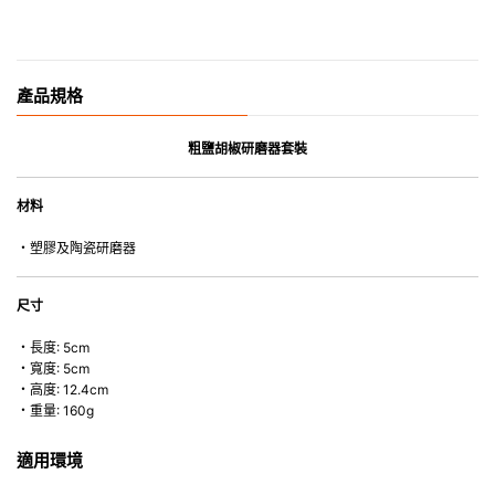
產品規格
粗鹽胡椒研磨器套裝
材料
・塑膠及陶瓷研磨器
尺寸
・長度: 5cm
・寬度: 5cm
・高度: 12.4cm
・重量: 160g
適用環境