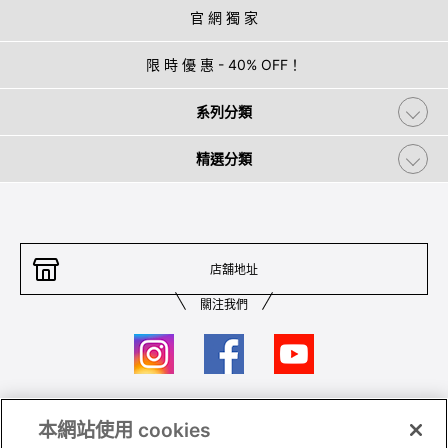
官 網 獨 家
限 時 優 惠 - 40% OFF！
系列分類
精選分類
店舖地址
關注我們
本網站使用 cookies
聯絡我們
條件及細則