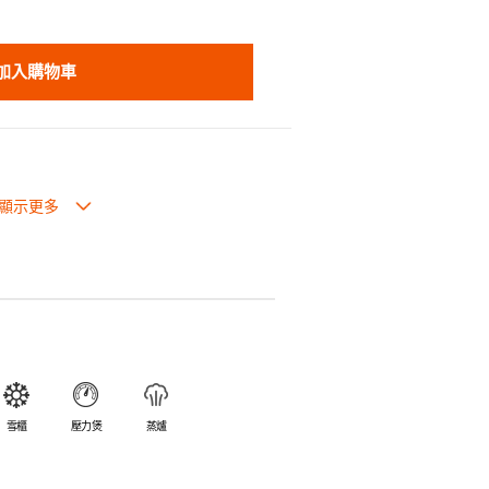
加入購物車
也可放入焗爐，耐熱程度高達260℃。
入雪櫃和冰箱。
簡易。
避免裂開。
乎不黏，食物容易脫落，清洗方便。
食物氣味。
雪櫃
壓力煲
蒸爐