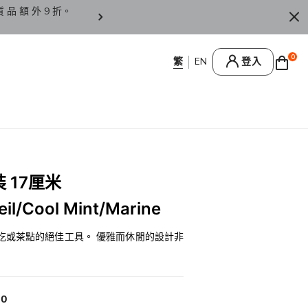
KD1,200 可 享 免 運 費 ！
0
登入
 17厘米
eil/Cool Mint/Marine
吃或茶點的絕佳工具。 優雅而休閒的設計非
00