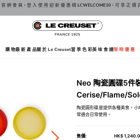
9 折。
香 港 / 澳 門 訂 單 滿 HKD800 / H
購 物
最 新 產 品
關 於 Le Creuset
當 季 色 彩
美 味 食 譜
限 時 優 惠
Neo 陶瓷圓碟5件裝
Cerise/Flame/Sol
陶瓷圓形碟是提供各種美食，小
常適合日常使用。
售價:
HK$ 1,240.