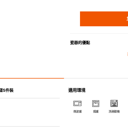
瓷器的優點
• 耐熱性極佳，適用於微波爐，
• 耐冷(低至零下20℃)。可放
• 污漬容易脫落,清潔和保養十分
• 可用於洗碗機。
• 高密度陶瓷防止水分吸收，以
• 合乎食用安全的塗層表面，幾
適用環境
形碟5件裝
• 即使經常使用亦不會容易吸取
*不可直接用於熱源上
微波爐
焗爐
洗碗碟機