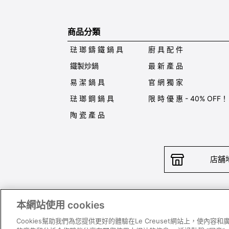
商品分類
琺 瑯 鑄 鐵 鍋 具
廚 具 配 件
鐵製炒鍋
最 新 產 品
易 潔 鍋 具
官 網 獨 家
琺 瑯 鋼 鍋 具
限 時 優 惠 - 40% OFF！
陶 瓷 產 品
店舖
本網站使用 cookies
聯絡我
Cookies幫助我們為您提供更好的體驗在Le Creuset網站上，使內