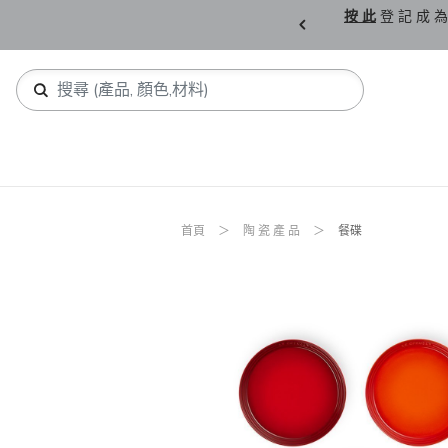
員，登 入 使 用 迎 新 優 惠 碼
LCWELCOME10
，可 享 正 價 貨 品 額 外 
首頁
陶 瓷 產 品
餐碟