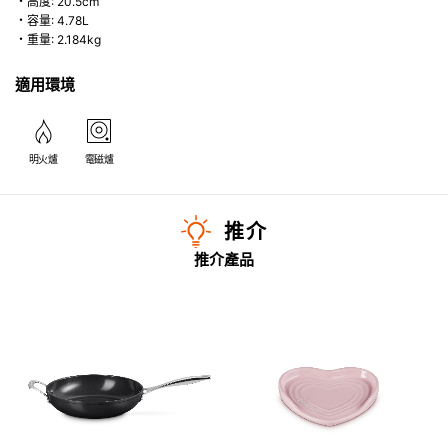
・高度: 20.5cm
・容量: 4.78L
・重量: 2.184kg
適用環境
明火爐
電磁爐
推介
推介產品
適