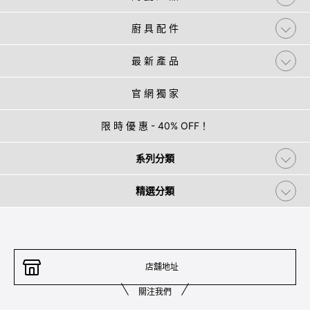
廚 具 配 件
最 新 產 品
官 網 獨 家
限 時 優 惠 - 40% OFF！
系列分類
精選分類
店舖地址
關注我們