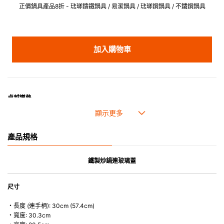
正價鍋具產品8折 - 琺瑯鑄鐵鍋具 / 易潔鍋具 / 琺瑯鋼鍋具 / 不鏽鋼鍋具
加入購物車
卓越導熱
此款鐵製炒鍋採用等離子技術，提升表面硬度的同時，也強化耐用度。碳鋼鐵
材質能迅速感應熱能，使食材的風味能迅速釋放；強化鍋底設計則有助於維持
穩定溫度，及料理成果的穩定。
平衡設計，掌控日常烹飪
產品規格
強化鍋底與側壁結構提供良好的穩定性，傳導速度與效率極佳，同時維持
約 1.3 公斤 的適中重量，翻炒與操作都更加順手。搭配 4.8 公升容量，快炒多
鐵製炒鍋連玻璃蓋
人份餐點，也能輕鬆應對。
溫暖熟悉的家常滋味
從爐火瞬間升起、香氣散開，到食材在鍋中翻動的聲響，無論是平日晚餐的炒
尺寸
麵、清爽的蔬菜料理，或是任何家常餐點，都能輕鬆完成。鐵製炒鍋能即時回
應爆炒料理所需的節奏與火候，支援快速翻炒烹調。產品不含 PFAS、
・長度 (連手柄): 30cm (57.4cm)
PTFE 與 PFA，每天使用也安心。
・寬度: 30.3cm