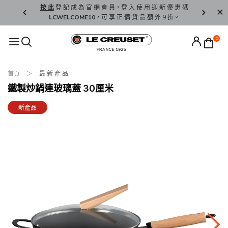
精 選。
按 此
登 記 成 為 官 網 會 員，登 入 使 用 迎 新 優 惠 碼
香 港 / 澳 
LCWELCOME10
，可 享 正 價 貨 品 額 外 9 折。
0
首頁
最 新 產 品
鐵製炒鍋連玻璃蓋 30厘米
新產品