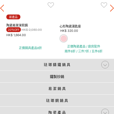
新產品
陶瓷易潔深煎鍋
心形陶瓷湯匙座
Price reduced from
to
HK$ 2,080.00
20％OFF
HK$ 320.00
HK$ 1,664.00
正價陶瓷產品 / 廚房配件
正價鍋具產品8折
兩件8折 / 三件7折 / 五件6折
琺 瑯 鑄 鐵 鍋 具
鐵製炒鍋
易 潔 鍋 具
琺 瑯 鋼 鍋 具
陶 瓷 產 品