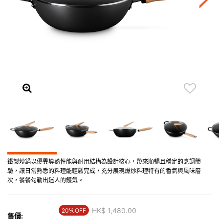
鐵製炒鍋以優異導熱性能與耐用結構為設計核心，帶來順暢且穩定的烹調體
驗，讓日常熟悉的料理能輕鬆完成，充分展現爆炒料理特有的香氣與風味層
次，餐餐勾勒出迷人的鑊氣。
Price reduced from
HK$ 1,480.00
to
20％OFF
售價: