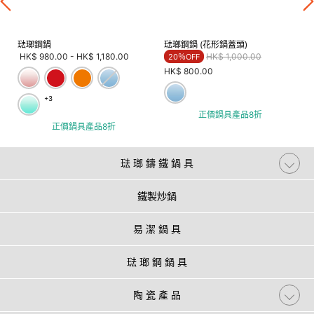
琺瑯鋼鍋
琺瑯鋼鍋 (花形鍋蓋頭)
Price reduced from
to
HK$ 980.00
-
HK$ 1,180.00
HK$ 1,000.00
20％OFF
HK$ 800.00
+3
正價鍋具產品8折
正價鍋具產品8折
琺 瑯 鑄 鐵 鍋 具
鐵製炒鍋
易 潔 鍋 具
琺 瑯 鋼 鍋 具
陶 瓷 產 品