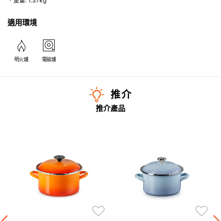
・重量: 1.37kg
適用環境
明火爐
電磁爐
推介
推介產品
鐵