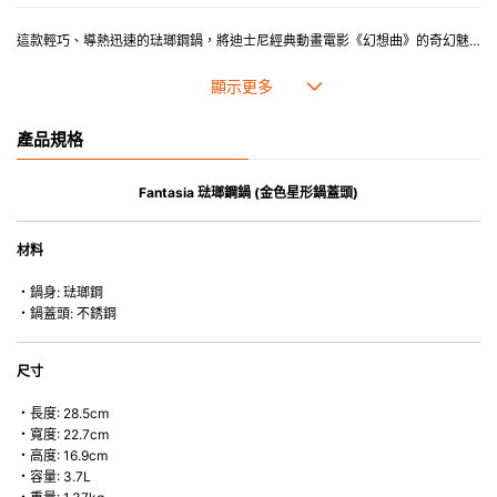
這款輕巧、導熱迅速的琺瑯鋼鍋，將迪士尼經典動畫電影《幻想曲》的奇幻魅力融入 Le Creuset 經典設計。石榴紅色調令人聯想到米奇身穿的紅色魔法師長袍，鍋身飾有米奇與掃帚的俏皮圖案。搭配金色星形鍋蓋頭，適合燉菜、煮湯及各式料理，從爐火到餐桌皆展現優雅風格。
產品規格
Fantasia 琺瑯鋼鍋 (金色星形鍋蓋頭)
材料
・鍋身: 琺瑯鋼
・鍋蓋頭: 不銹鋼
尺寸
・長度: 28.5cm
・寬度: 22.7cm
・高度: 16.9cm
・容量: 3.7L