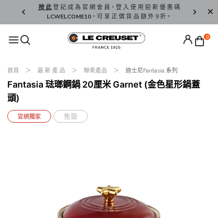
精 選。
按 此
登 記 成 為 官 網 會 員，登 入 使 用 迎 新 優 惠 碼
香 港 / 澳 
LCWELCOME10
，可 享 正 價 貨 品 額 外 9 折。
0
首頁
最 新 產 品
聯乘產品
迪士尼Fantasia 系列
Fantasia 琺瑯鋼鍋 20厘米 Garnet (金色星形鍋蓋
頭)
售罄
官網獨家