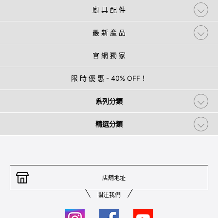
廚 具 配 件
最 新 產 品
官 網 獨 家
限 時 優 惠 - 40% OFF！
系列分類
精選分類
店舖地址
關注我們