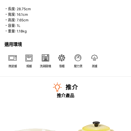
・長度: 28.75cm
・寬度: 16.1cm
・高度: 7.65cm
・容量: 1L
・重量: 1.18kg
適用環境
微波爐
焗爐
洗碗碟機
雪櫃
壓力煲
蒸爐
推介
推介產品