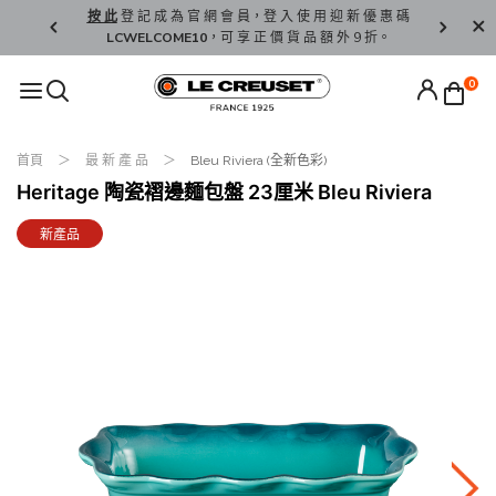
精 選。
按 此
登 記 成 為 官 網 會 員，登 入 使 用 迎 新 優 惠 碼
香 港 / 澳 
LCWELCOME10
，可 享 正 價 貨 品 額 外 9 折。
0
首頁
最 新 產 品
Bleu Riviera (全新色彩)
Heritage 陶瓷褶邊麵包盤 23厘米 Bleu Riviera
新產品