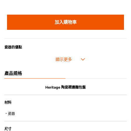
加入購物車
瓷器的優點
• 耐熱性極佳，適用於微波爐，也可放入焗爐，耐熱程度高達260℃。
• 耐冷(低至零下20℃)。可放入雪櫃和冰箱。
• 污漬容易脫落,清潔和保養十分簡易。
產品規格
• 可用於洗碗機。
• 高密度陶瓷防止水分吸收，以避免裂開。
• 合乎食用安全的塗層表面，幾乎不黏，食物容易脫落，清洗方便。
Heritage 陶瓷褶邊麵包盤
• 即使經常使用亦不會容易吸取食物氣味。
材料
*不可直接用於熱源上
・瓷器
尺寸