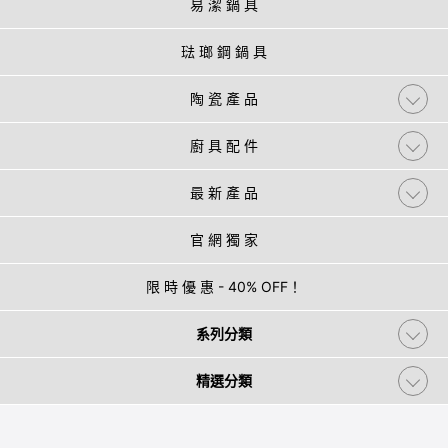
易 潔 鍋 具
琺 瑯 鋼 鍋 具
陶 瓷 產 品
廚 具 配 件
最 新 產 品
官 網 獨 家
限 時 優 惠 - 40% OFF！
系列分類
精選分類