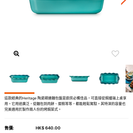
這款經典的Heritage 陶瓷褶邊麵包盤是廚房必備佳品，可直接從焗爐端上桌享
用。它用途廣泛，從麵包到肉餅、蛋糕等等，都能輕鬆駕馭。其特深的容量也
完美適用於製作兩人份的烤焗菜式。
售價:
HK$ 640.00