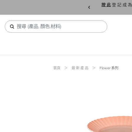
購 父 親 節 精 選。
按 此
登 記 成 為
首頁
最 新 產 品
Flower 系列