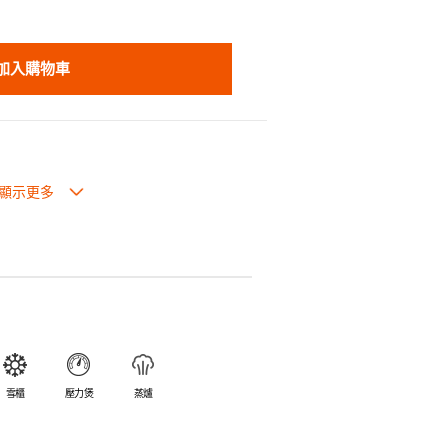
加入購物車
也可放入焗爐，耐熱程度高達260℃。
入雪櫃和冰箱。
簡易。
避免裂開。
乎不黏，食物容易脫落，清洗方便。
食物氣味。
雪櫃
壓力煲
蒸爐