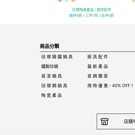
正價陶瓷產品 / 廚房配件
兩件8折 / 三件7折 / 五件6折
商品分類
琺 瑯 鑄 鐵 鍋 具
廚 具 配 件
鐵製炒鍋
最 新 產 品
易 潔 鍋 具
官 網 獨 家
琺 瑯 鋼 鍋 具
限 時 優 惠 - 40% OFF！
陶 瓷 產 品
店舖