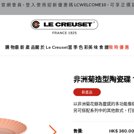
 官 網 會 員，登 入 使 用 迎 新 優 惠 碼
LCWELCOME10
，可 享 正 價 
購 物
最 新 產 品
關 於 Le Creuset
當 季 色 彩
美 味 食 譜
限 時 優 惠
非洲菊造型陶瓷碟 1
新產品
以非洲菊花瓣為靈感的多功能餐
另可搭配系列中的其他款式，打
售價:
HK$ 360.0