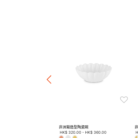
 陶瓷心形碟
.00
正價陶瓷產品 / 廚房配件
件8折 / 三件7折 / 五件6折
非洲菊造型陶瓷碗
非
HK$ 320.00
-
HK$ 360.00
H