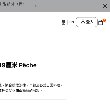
貨 品 額 外 9 折。
香 港 / 澳 門 訂 單 滿 HK
0
登入
9厘米 Pêche
碟，適合盛放沙律、早餐及各式日常料理。
造輕柔又充滿季節感的層次。
0