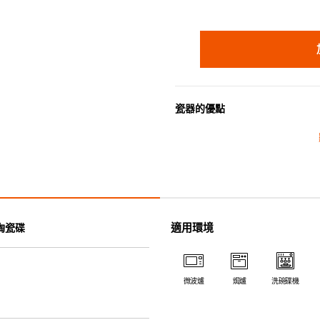
瓷器的優點
• 耐熱性極佳，適用於微波爐，
• 耐冷(低至零下20℃)。可放
• 污漬容易脫落,清潔和保養十分
• 可用於洗碗機。
• 高密度陶瓷防止水分吸收，以
• 合乎食用安全的塗層表面，幾
適用環境
陶瓷碟
• 即使經常使用亦不會容易吸取
*不可直接用於熱源上
微波爐
焗爐
洗碗碟機