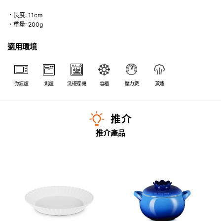
・長度: 11cm
・重量: 200g
適用環境
微波爐
焗爐
洗碗碟機
雪櫃
壓力煲
蒸爐
推介
推介產品