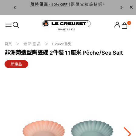
享 免 運 費 ！
限 時 優 惠 - 40% OFF！
選 購 父 親 節 精 選。
按 此
登 
LCW
0
首頁
最 新 產 品
Flower 系列
非洲菊造型陶瓷碟 2件裝 11厘米 Pêche/Sea Salt
新產品