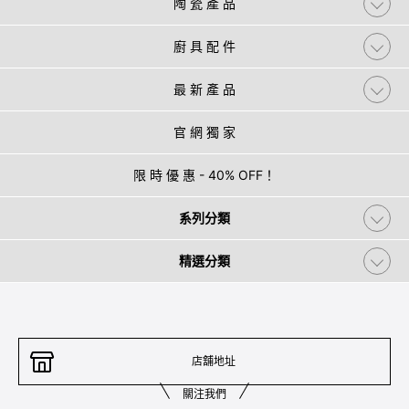
陶 瓷 產 品
廚 具 配 件
最 新 產 品
官 網 獨 家
限 時 優 惠 - 40% OFF！
系列分類
精選分類
店舖地址
關注我們