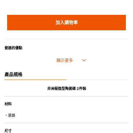
加入購物車
瓷器的優點
• 耐熱性極佳，適用於微波爐，也可放入焗爐，耐熱程度高達260℃。
• 耐冷(低至零下20℃)。可放入雪櫃和冰箱。
• 污漬容易脫落,清潔和保養十分簡易。
產品規格
• 可用於洗碗機。
• 高密度陶瓷防止水分吸收，以避免裂開。
• 合乎食用安全的塗層表面，幾乎不黏，食物容易脫落，清洗方便。
非洲菊造型陶瓷碟 2件裝
• 即使經常使用亦不會容易吸取食物氣味。
材料
*不可直接用於熱源上
・瓷器
尺寸