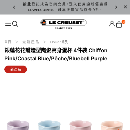
精 選。
按 此
登 記 成 為 官 網 會 員，登 入 使 用 迎 新 優 惠 碼
香 港 / 澳 
LCWELCOME10
，可 享 正 價 貨 品 額 外 9 折。
0
首頁
最 新 產 品
Flower 系列
銀蓮花花瓣造型陶瓷高身蛋杯 4件裝 Chiffon
Pink/Coastal Blue/Pêche/Bluebell Purple
新產品