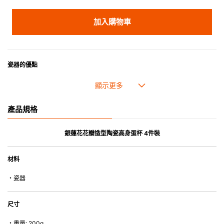
加入購物車
瓷器的優點
• 耐熱性極佳，適用於微波爐，也可放入焗爐，耐熱程度高達260℃。
• 耐冷(低至零下20℃)。可放入雪櫃和冰箱。
• 污漬容易脫落,清潔和保養十分簡易。
產品規格
• 可用於洗碗機。
• 高密度陶瓷防止水分吸收，以避免裂開。
• 合乎食用安全的塗層表面，幾乎不黏，食物容易脫落，清洗方便。
銀蓮花花瓣造型陶瓷高身蛋杯 4件裝
• 即使經常使用亦不會容易吸取食物氣味。
材料
*不可直接用於熱源上
・瓷器
尺寸
・重量: 200g