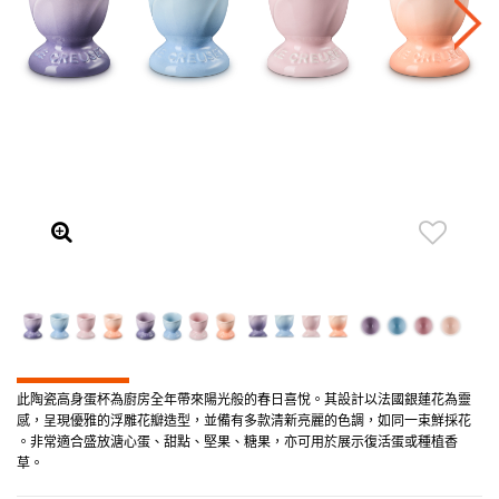
此陶瓷高身蛋杯為廚房全年帶來陽光般的春日喜悅。其設計以法國銀蓮花為靈
感，呈現優雅的浮雕花瓣造型，並備有多款清新亮麗的色調，如同一束鮮採花
。非常適合盛放溏心蛋、甜點、堅果、糖果，亦可用於展示復活蛋或種植香
草。