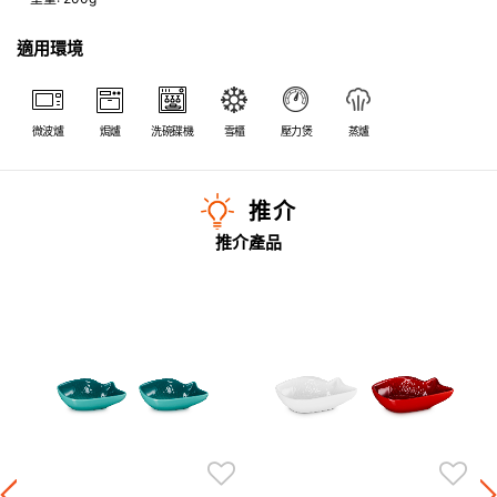
適用環境
微波爐
焗爐
洗碗碟機
雪櫃
壓力煲
蒸爐
推介
推介產品