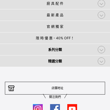
廚 具 配 件
最 新 產 品
官 網 獨 家
限 時 優 惠 - 40% OFF！
系列分類
精選分類
店舖地址
關注我們