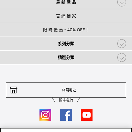
最 新 產 品
官 網 獨 家
限 時 優 惠 - 40% OFF！
系列分類
精選分類
店舖地址
關注我們