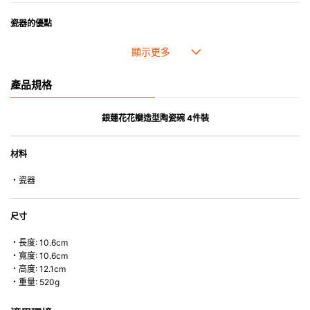
瓷器的優點
• 耐熱性極佳，適用於微波爐，也可放入焗爐，耐熱程度高達260℃。
• 耐冷(低至零下20℃)。可放入雪櫃和冰箱。
• 污漬容易脫落,清潔和保養十分簡易。
產品規格
• 可用於洗碗機。
• 高密度陶瓷防止水分吸收，以避免裂開。
• 合乎食用安全的塗層表面，幾乎不黏，食物容易脫落，清洗方便。
銀蓮花花瓣造型陶瓷碗 4件裝
• 即使經常使用亦不會容易吸取食物氣味。
材料
*不可直接用於熱源上
・瓷器
尺寸
・長度: 10.6cm
・寬度: 10.6cm
・高度: 12.1cm
・重量: 520g