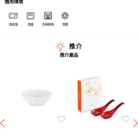
適用環境
微波爐
焗爐
洗碗碟機
雪櫃
推介
推介產品