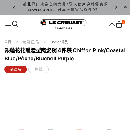
精 選。
按 此
登 記 成 為 官 網 會 員，登 入 使 用 迎 新 優 惠 碼
香 港 / 澳 
LCWELCOME10
，可 享 正 價 貨 品 額 外 9 折。
0
首頁
最 新 產 品
Flower 系列
銀蓮花花瓣造型陶瓷碗 4件裝 Chiffon Pink/Coastal
Blue/Pêche/Bluebell Purple
售罄
新產品