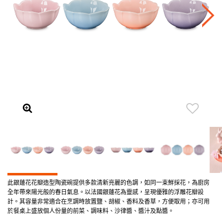
此銀蓮花花瓣造型陶瓷碗提供多款清新亮麗的色調，如同一束鮮採花，為廚房
全年帶來陽光般的春日氣息。以法國銀蓮花為靈感，呈現優雅的浮雕花瓣設
計。其容量非常適合在烹調時放置鹽、胡椒、香料及香草，方便取用；亦可用
於餐桌上盛放個人份量的前菜、調味料、沙律醬、醬汁及點醬。