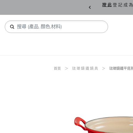
購 父 親 節 精 選。
按 此
登 記 成 為
首頁
琺 瑯 鑄 鐵 鍋 具
琺瑯鑄鐵平底