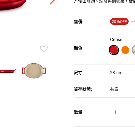
方便由爐頭、焗爐再到餐桌，皆
售價:
Pr
H
20％OFF
Cerise
顏色
selected
尺寸
28 cm
貨存狀態:
有貨
數量