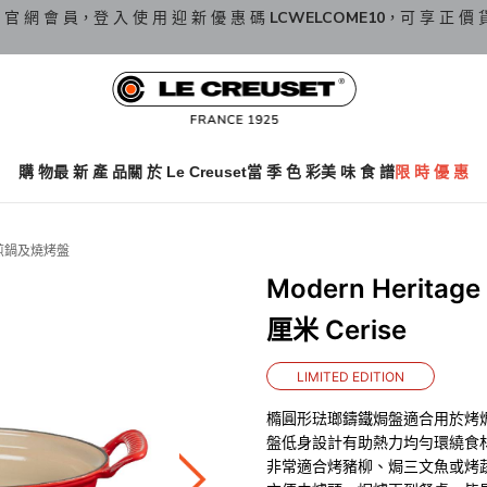
 官 網 會 員，登 入 使 用 迎 新 優 惠 碼
LCWELCOME10
，可 享 正 價 
購 物
最 新 產 品
關 於 Le Creuset
當 季 色 彩
美 味 食 譜
限 時 優 惠
煎鍋及燒烤盤
Modern Herit
厘米 Cerise
LIMITED EDITION
橢圓形琺瑯鑄鐵焗盤適合用於烤
盤低身設計有助熱力均勻環繞食
非常適合烤豬柳、焗三文魚或烤