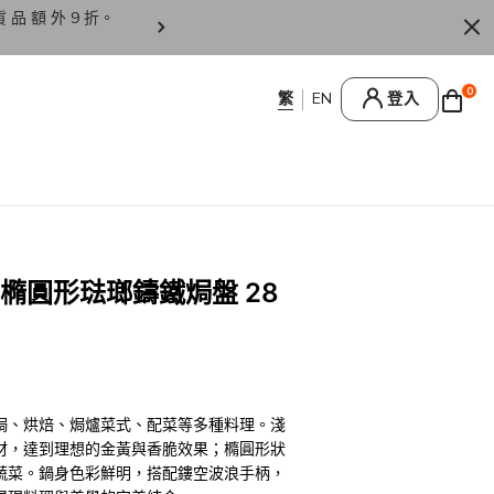
貨 品 額 外 9 折。
香 港 / 澳 門 訂 單 滿 HK
0
登入
age 橢圓形琺瑯鑄鐵焗盤 28
焗、烘焙、焗爐菜式、配菜等多種料理。淺
材，達到理想的金黃與香脆效果；橢圓形狀
蔬菜。鍋身色彩鮮明，搭配鏤空波浪手柄，