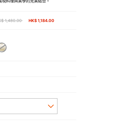
展現料理與美學的完美結合。
ice reduced from
K$ 1,480.00
to
HK$ 1,184.00