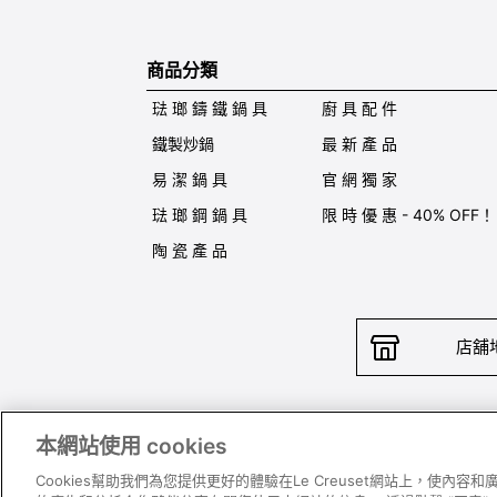
商品分類
琺 瑯 鑄 鐵 鍋 具
廚 具 配 件
鐵製炒鍋
最 新 產 品
易 潔 鍋 具
官 網 獨 家
琺 瑯 鋼 鍋 具
限 時 優 惠 - 40% OFF！
陶 瓷 產 品
店舖
本網站使用 cookies
聯絡我
Cookies幫助我們為您提供更好的體驗在Le Creuset網站上，使內