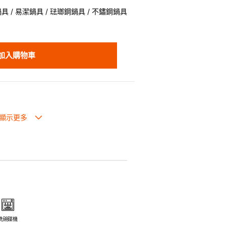
 / 易潔鍋具 / 琺瑯鋼鍋具 / 不鏽鋼鍋具
加入購物車
生過熱點。
體面，是 飲食視覺的一大享受。
走,易於 保持食物的原汁原味。
安全衛生。
電磁爐或焗爐（微波爐除外）。
洗碗碟機