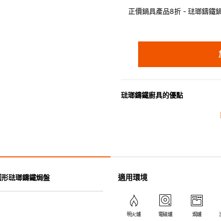
正價鍋具產品8折 - 琺瑯鑄鐵鍋具
琺瑯鑄鐵廚具的優點
• 琺瑯鑄鐵傳熱性均勻，不會產
• 最適合直接上桌，既實用又有
• 超卓的存熱功能。
• 重身的鍋蓋能有助防止蒸氣溜
• 節省能源。
• 琺瑯抗酸鹼，不會殘留氣味，
適用環境
e 橢圓形琺瑯鑄鐵焗盤
• 適用於多種熱源，例如明火、
明火爐
電磁爐
焗爐